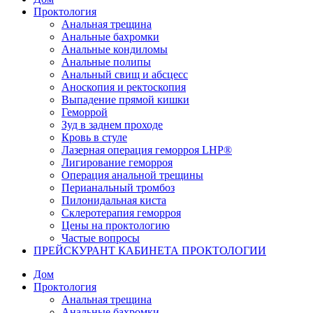
Проктология
Анальная трещина
Анальные бахромки
Анальные кондиломы
Анальные полипы
Анальный свищ и абсцесс
Аноскопия и ректоскопия
Выпадение прямой кишки
Геморрой
Зуд в заднем проходе
Кровь в стуле
Лазерная операция геморроя LHP®
Лигирование геморроя
Операция анальной трещины
Перианальный тромбоз
Пилонидальная киста
Склеротерапия геморроя
Цены на проктологию
Частые вопросы
ПРЕЙСКУРАНТ КАБИНЕТА ПРОКТОЛОГИИ
Дом
Проктология
Анальная трещина
Анальные бахромки