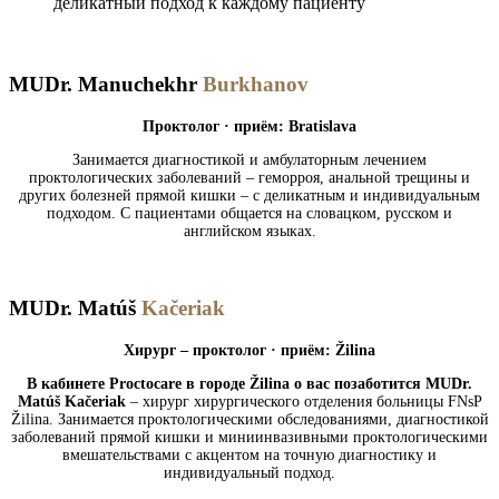
деликатный подход к каждому пациенту
MUDr. Manuchekhr
Burkhanov
Проктолог · приём: Bratislava
Занимается диагностикой и амбулаторным лечением
проктологических заболеваний – геморроя, анальной трещины и
других болезней прямой кишки – с деликатным и индивидуальным
подходом. С пациентами общается на словацком, русском и
английском языках.
MUDr. Matúš
Kačeriak
Хирург – проктолог · приём: Žilina
В кабинете Proctocare в городе Žilina о вас позаботится MUDr.
Matúš Kačeriak
– хирург хирургического отделения больницы FNsP
Žilina. Занимается проктологическими обследованиями, диагностикой
заболеваний прямой кишки и миниинвазивными проктологическими
вмешательствами с акцентом на точную диагностику и
индивидуальный подход.