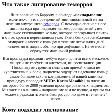
Что такое лигирование геморроя
Лигирование по Баррону, в обиходе
«накладывание
колечек»
, – это проверенный миниинвазивный метод
лечения внутреннего
геморроя
. С помощью специального
аппликатора врач надевает на геморроидальный узел
маленькое стягивающее кольцо, которое перекрывает приток
и отток крови в перевязанном узле. Ткань без кровоснабжения
отмирает и вместе с кольцом в течение нескольких дней
незаметно отпадает, обычно при дефекации. На ее месте
образуется маленький рубчик.
Вся процедура проходит амбулаторно, длится всего несколько
минут и не требует ни анестезии, ни госпитализации.
Поскольку внутренняя слизистая прямой кишки не
чувствительна к боли, пациенты ощущают надевание кольца
самое большее как легкое давление. В нашей клинике
процедуру проводит
MUDr. Karim Masalkhi
, за плечами
которого более 2000 успешно прооперированных пациентов.
Мы частная клиника – направление вам не нужно, а прием мы
можем предложить очень быстро, срочно даже в течение 24
часов.
Кому подходит лигирование