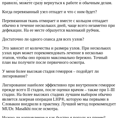
правило, можете сразу вернуться к работе и обычным делам.
Когда перевязанный узел отпадет и что с ним будет?
Перевязанная ткань отмирает и вместе с кольцом отпадает
обычно в течение нескольких дней, чаще всего незаметно при
дефекации. На ее месте образуется маленький рубчик.
Достаточно ли одного сеанса для всех узлов?
Это зависит от количества и размера узлов. При нескольких
узлах врач может порекомендовать лечение в несколько
этапов, чтобы оно прошло максимально бережно. Точный
план вы получите после первичного осмотра.
У меня более высокая стадия геморроя – подойдет ли
лигирование?
Лигирование наиболее эффективно при внутреннем геморрое
прежде всего II стадии, после оценки врачом – также при I–III
стадии. На более высоких стадиях лучшим выбором обычно
является лазерная операция LHP®, которую мы первыми в
Словакии внедрили в практику. Лучший метод порекомендует
MUDr. Masalkhi после осмотра.
Нужно ли направление и как быстро я попаду на прием?