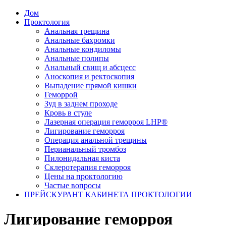
Дом
Проктология
Анальная трещина
Анальные бахромки
Анальные кондиломы
Анальные полипы
Анальный свищ и абсцесс
Аноскопия и ректоскопия
Выпадение прямой кишки
Геморрой
Зуд в заднем проходе
Кровь в стуле
Лазерная операция геморроя LHP®
Лигирование геморроя
Операция анальной трещины
Перианальный тромбоз
Пилонидальная киста
Склеротерапия геморроя
Цены на проктологию
Частые вопросы
ПРЕЙСКУРАНТ КАБИНЕТА ПРОКТОЛОГИИ
Лигирование геморроя