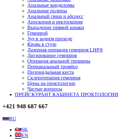
Анальные кондиломы
Анальные полипы
Анальный свищ и абсцесс
Аноскопия и ректоскопия
Выпадение прямой кишки
Геморрой
Зуд в заднем проходе
Кровь в стуле
Лазерная операция геморроя LHP®
Лигирование геморроя
Операция анальной трещины
Перианальный тромбоз
Пилонидальная киста
Склеротерапия геморроя
Цены на проктологию
Частые вопросы
ПРЕЙСКУРАНТ КАБИНЕТА ПРОКТОЛОГИИ
+421 948 687 667
RU
SK
EN