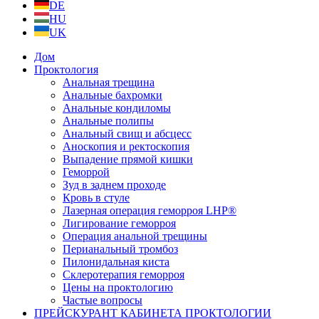
DE
HU
UK
Дом
Проктология
Анальная трещина
Анальные бахромки
Анальные кондиломы
Анальные полипы
Анальный свищ и абсцесс
Аноскопия и ректоскопия
Выпадение прямой кишки
Геморрой
Зуд в заднем проходе
Кровь в стуле
Лазерная операция геморроя LHP®
Лигирование геморроя
Операция анальной трещины
Перианальный тромбоз
Пилонидальная киста
Склеротерапия геморроя
Цены на проктологию
Частые вопросы
ПРЕЙСКУРАНТ КАБИНЕТА ПРОКТОЛОГИИ