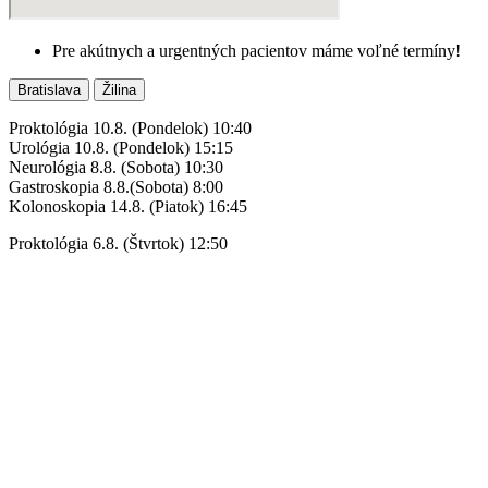
Pre akútnych a urgentných pacientov máme voľné termíny!
Bratislava
Žilina
Proktológia 10.8.
(Pondelok) 10:40
Urológia
10.8. (Pondelok) 15:15
Neurológia 8.8. (Sobota) 10:30
Gastroskopia 8.8.(Sobota) 8:00
Kolonoskopia 14.8. (Piatok) 16:45
Proktológia 6.8. (Štvrtok) 12:50