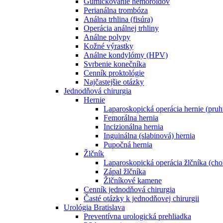
Gumičkovanie hemoroidov
Perianálna trombóza
Análna trhlina (fisúra)
Operácia análnej trhliny
Análne polypy
Kožné výrastky
Análne kondylómy (HPV)
Svrbenie konečníka
Cenník proktológie
Najčastejšie otázky
Jednodňová chirurgia
Hernie
Laparoskopická operácia hernie (pruh
Femorálna hernia
Incizionálna hernia
Inguinálna (slabinová) hernia
Pupočná hernia
Žlčník
Laparoskopická operácia žlčníka (cho
Zápal žlčníka
Žlčníkové kamene
Cenník jednodňová chirurgia
Časté otázky k jednodňovej chirurgii
Urológia Bratislava
Preventívna urologická prehliadka