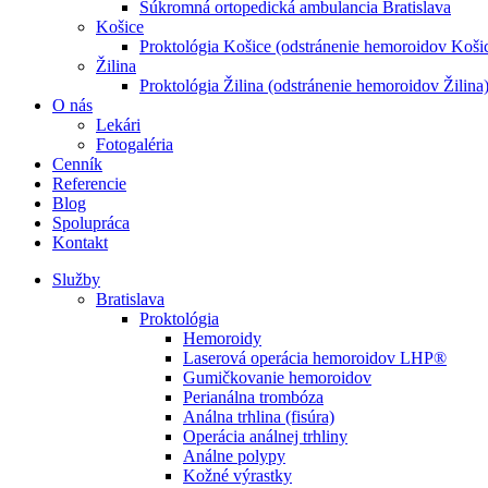
Súkromná ortopedická ambulancia Bratislava
Košice
Proktológia Košice (odstránenie hemoroidov Koši
Žilina
Proktológia Žilina (odstránenie hemoroidov Žilina
O nás
Lekári
Fotogaléria
Cenník
Referencie
Blog
Spolupráca
Kontakt
Služby
Bratislava
Proktológia
Hemoroidy
Laserová operácia hemoroidov LHP®
Gumičkovanie hemoroidov
Perianálna trombóza
Análna trhlina (fisúra)
Operácia análnej trhliny
Análne polypy
Kožné výrastky