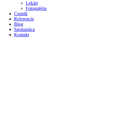
Lekári
Fotogaléria
Cenník
Referencie
Blog
Spolupráca
Kontakt