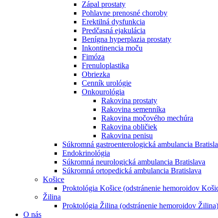
Zápal prostaty
Pohlavne prenosné choroby
Erektilná dysfunkcia
Predčasná ejakulácia
Benígna hyperplazia prostaty
Inkontinencia moču
Fimóza
Frenuloplastika
Obriezka
Cenník urológie
Onkourológia
Rakovina prostaty
Rakovina semenníka
Rakovina močového mechúra
Rakovina obličiek
Rakovina penisu
Súkromná gastroenterologická ambulancia Bratisl
Endokrinológia
Súkromná neurologická ambulancia Bratislava
Súkromná ortopedická ambulancia Bratislava
Košice
Proktológia Košice (odstránenie hemoroidov Koši
Žilina
Proktológia Žilina (odstránenie hemoroidov Žilina
O nás