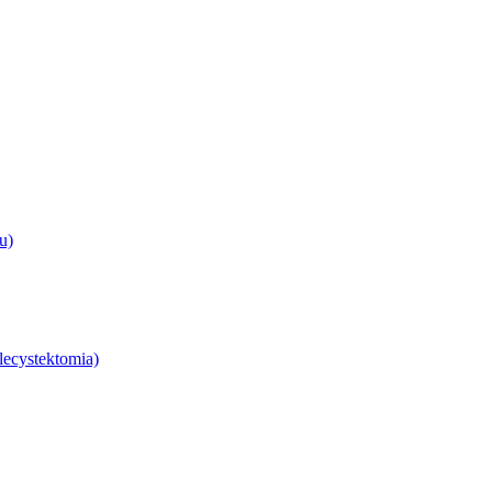
u)
lecystektomia)