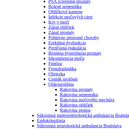
PSA screening prostaty
Bolesti semenníka
Obličkové kamene
Infekcie močových ciest
Krv v moči
Zápal obličiek
Zápal prostaty
Pohlavne prenosné choroby
Erektilná dysfunkcia
Predčasná ejakulácia
Benígna hyperplazia prostaty
Inkontinencia moču
Fimóza
Frenuloplastika
Obriezka
Cenník urológie
Onkourológia
Rakovina prostaty
Rakovina semenníka
Rakovina močového mechúra
Rakovina obličiek
Rakovina penisu
Súkromná gastroenterologická ambulancia Bratisl
Endokrinológia
Súkromná neurologická ambulancia Bratislava