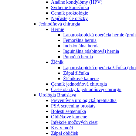
Análne kondylómy (HPV)
Svrbenie konečníka
Cenník proktológie
Najčastejšie otázky
Jednodňová chirurgia
Hernie
Laparoskopická operácia hernie (pruh
Femorálna hernia
Incizionálna hernia
Inguinálna (slabinová) hernia
Pupočná hernia
Žlčník
Laparoskopická operácia žlčníka (cho
Zápal žlčníka
Žlčníkové kamene
Cenník jednodňová chirurgia
Časté otázky k jednodňovej chirurgii
Urológia Bratislava
Preventívna urologická prehliadka
PSA screening prostaty
Bolesti semenníka
Obličkové kamene
Infekcie močových ciest
Krv v moči
Zápal obličiek