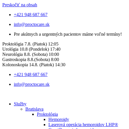
Preskočiť na obsah
+421 948 687 667
info@proctocare.sk
Pre akútnych a urgentných pacientov máme voľné termíny!
Proktológia 7.8.
(Piatok) 12:05
Urológia
10.8 (Pondelok) 17:40
Neurológia 8.8. (Sobota) 10:00
Gastroskopia 8.8.(Sobota) 8:00
Kolonoskopia 14.8. (Piatok) 14:30
+421 948 687 667
info@proctocare.sk
Služby
Bratislava
Proktológia
Hemoroidy
Laserová operácia hemoroidov LHP®