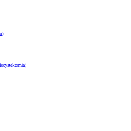
u)
lecystektomia)