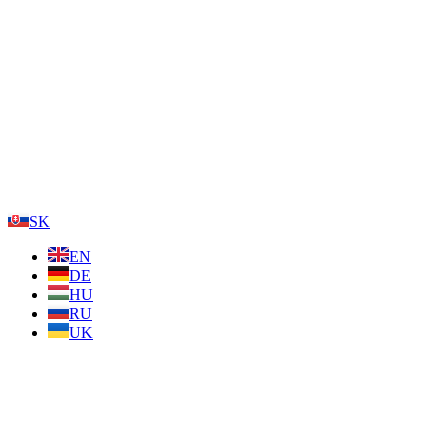
SK
EN
DE
HU
RU
UK
Proktológia
Gastroenterológia
Endokrinológia