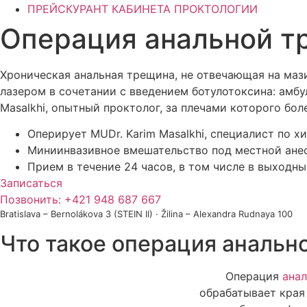
ПРЕЙСКУРАНТ КАБИНЕТА ПРОКТОЛОГИИ
Операция анальной т
Хроническая анальная трещина, не отвечающая на маз
лазером в сочетании с введением ботулотоксина: амбу
Masalkhi, опытный проктолог, за плечами которого бо
Оперирует MUDr. Karim Masalkhi, специалист по 
Миниинвазивное вмешательство под местной анес
Прием в течение 24 часов, в том числе в выходны
Записаться
Позвонить: +421 948 687 667
Bratislava – Bernolákova 3 (STEIN II) · Žilina – Alexandra Rudnaya 100
Что такое операция аналь
Операция
ана
обрабатывает края