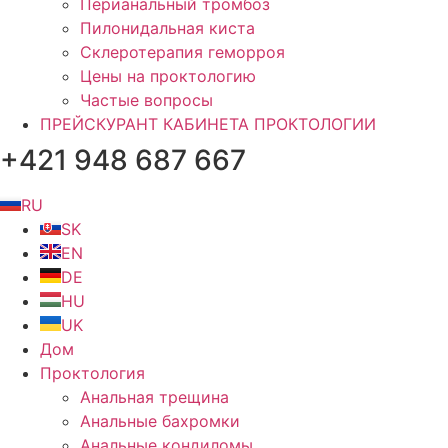
Перианальный тромбоз
Пилонидальная киста
Склеротерапия геморроя
Цены на проктологию
Частые вопросы
ПРЕЙСКУРАНТ КАБИНЕТА ПРОКТОЛОГИИ
+421 948 687 667
RU
SK
EN
DE
HU
UK
Дом
Проктология
Анальная трещина
Анальные бахромки
Анальные кондиломы