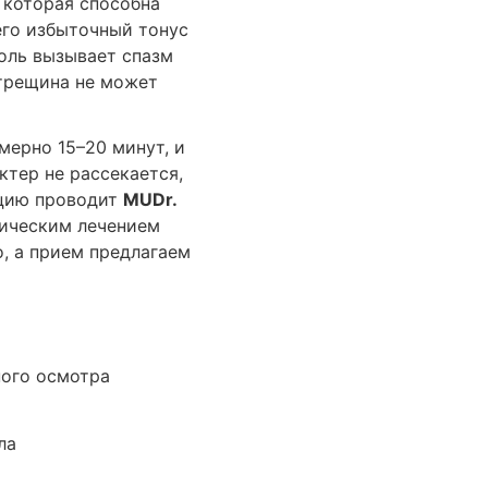
 которая способна
его избыточный тонус
боль вызывает спазм
 трещина не может
мерно 15–20 минут, и
ктер не рассекается,
ацию проводит
MUDr.
гическим лечением
, а прием предлагаем
ного осмотра
ла