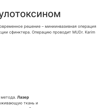
улотоксином
 Современное решение – миниинвазивная операция
кции сфинктера. Операцию проводит MUDr. Karim
 метода.
Лазер
заживающую ткань и