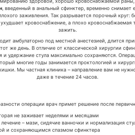
мированию здоровой, хорошо кровоснабжаемой раны,
н
, введенный в анальный сфинктер, временно снимает 
плохого заживления. Так разрывается порочный круг: 
 ухудшает кровоснабжение, а плохо кровоснабжаемая
зажить.
дит амбулаторно под местной анестезией, длится при
тот же день. В отличие от классической хирургии сфин
я и удержание стула максимально сохраняются. Опер
оторый многие годы занимается проктологией и хирур
кишки. Мы частная клиника – направление вам не нужно
даже в течение 24 часов.
азности операции врач примет решение после первич
торая не заживает неделями и месяцами
 лечение – мази, сидячие ванночки и нормализация сту
ой и сохраняющимся спазмом сфинктера