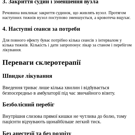
3. Закриття судин і зменшення вузла
Речовина викликає закриття судинок, що живлять вузол. Протягом
наступних тижнів вузол поступово зменшується, а кровотеча вщухає.
4. Наступні сеанси за потреби
Для повного ефекту буває потрібно кілька сеансів з інтервалом у
кілька тижнів. Кількість і дати запропонує лікар за станом і перебігом
лікування.
Переваги склеротерапії
Швидке лікування
Введення триває лише кілька хвилин і відбувається
безпосередньо в амбулаторії під час звичайного візиту.
Безболісний перебіг
Внутрішня слизова прямої кишки не чутлива до болю, тому
пацієнти відчувають щонайбільше легкий тиск.
Без анестезії та без розрізу