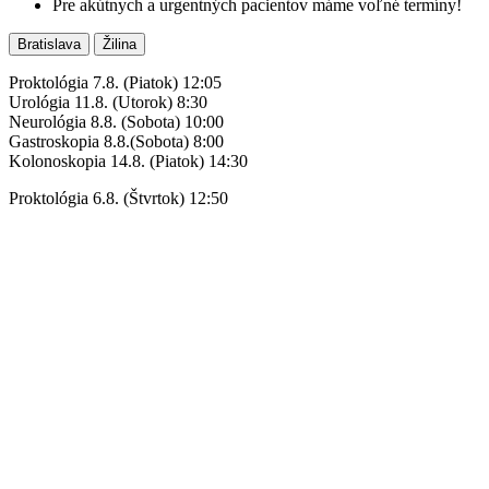
Pre akútnych a urgentných pacientov máme voľné termíny!
Bratislava
Žilina
Proktológia 7.8.
(Piatok) 12:05
Urológia
11.8. (Utorok) 8:30
Neurológia 8.8. (Sobota) 10:00
Gastroskopia 8.8.(Sobota) 8:00
Kolonoskopia 14.8. (Piatok) 14:30
Proktológia 6.8. (Štvrtok) 12:50