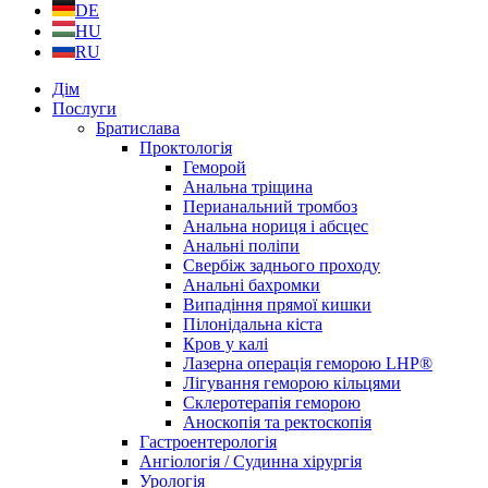
DE
HU
RU
Дім
Послуги
Братислава
Проктологія
Геморой
Анальна тріщина
Перианальний тромбоз
Анальна нориця і абсцес
Анальні поліпи
Свербіж заднього проходу
Анальні бахромки
Випадіння прямої кишки
Пілонідальна кіста
Кров у калі
Лазерна операція геморою LHP®
Лігування геморою кільцями
Склеротерапія геморою
Аноскопія та ректоскопія
Гастроентерологія
Ангіологія / Судинна хірургія
Урологія