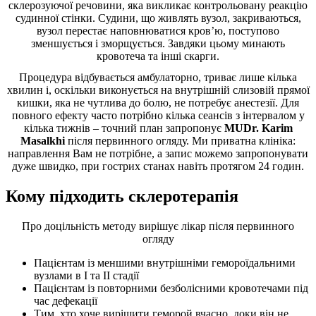
склерозуючої речовини, яка викликає контрольовану реакцію
судинної стінки. Судини, що живлять вузол, закриваються,
вузол перестає наповнюватися кров’ю, поступово
зменшується і зморщується. Завдяки цьому минають
кровотеча та інші скарги.
Процедура відбувається амбулаторно, триває лише кілька
хвилин і, оскільки виконується на внутрішній слизовій прямої
кишки, яка не чутлива до болю, не потребує анестезії. Для
повного ефекту часто потрібно кілька сеансів з інтервалом у
кілька тижнів – точний план запропонує
MUDr. Karim
Masalkhi
після первинного огляду. Ми приватна клініка:
направлення Вам не потрібне, а запис можемо запропонувати
дуже швидко, при гострих станах навіть протягом 24 годин.
Кому підходить склеротерапія
Про доцільність методу вирішує лікар після первинного
огляду
Пацієнтам із меншими внутрішніми гемороїдальними
вузлами в I та II стадії
Пацієнтам із повторними безболісними кровотечами під
час дефекації
Тим, хто хоче вирішити геморой вчасно, доки він не