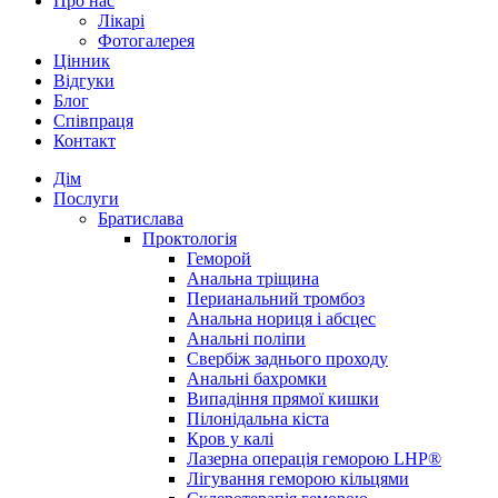
Про нас
Лікарі
Фотогалерея
Цінник
Відгуки
Блог
Співпраця
Контакт
Дім
Послуги
Братислава
Проктологія
Геморой
Анальна тріщина
Перианальний тромбоз
Анальна нориця і абсцес
Анальні поліпи
Свербіж заднього проходу
Анальні бахромки
Випадіння прямої кишки
Пілонідальна кіста
Кров у калі
Лазерна операція геморою LHP®
Лігування геморою кільцями