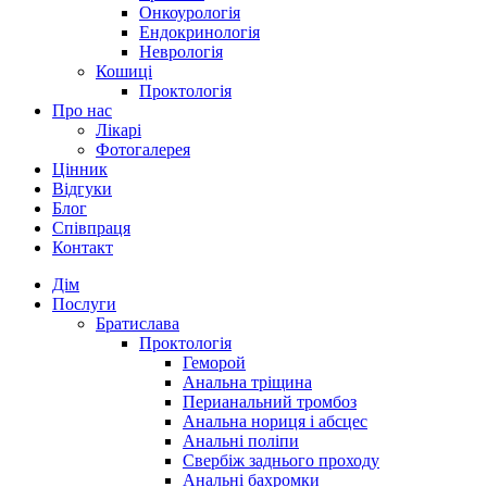
Онкоурологія
Ендокринологія
Неврологія
Кошиці
Проктологія
Про нас
Лікарі
Фотогалерея
Цінник
Відгуки
Блог
Співпраця
Контакт
Дім
Послуги
Братислава
Проктологія
Геморой
Анальна тріщина
Перианальний тромбоз
Анальна нориця і абсцес
Анальні поліпи
Свербіж заднього проходу
Анальні бахромки