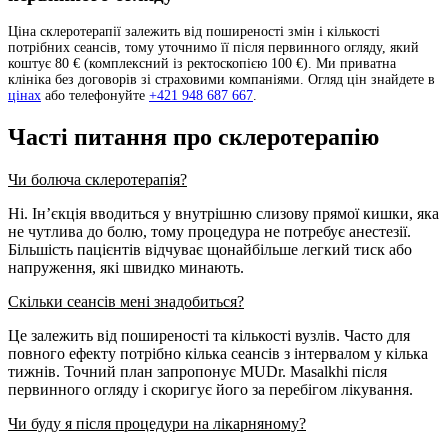
Ціна склеротерапії залежить від поширеності змін і кількості
потрібних сеансів, тому уточнимо її після первинного огляду, який
коштує 80 € (комплексний із ректоскопією 100 €). Ми приватна
клініка без договорів зі страховими компаніями. Огляд цін знайдете в
цінах
або телефонуйте
+421 948 687 667
.
Часті питання про склеротерапію
Чи болюча склеротерапія?
Ні. Ін’єкція вводиться у внутрішню слизову прямої кишки, яка
не чутлива до болю, тому процедура не потребує анестезії.
Більшість пацієнтів відчуває щонайбільше легкий тиск або
напруження, які швидко минають.
Скільки сеансів мені знадобиться?
Це залежить від поширеності та кількості вузлів. Часто для
повного ефекту потрібно кілька сеансів з інтервалом у кілька
тижнів. Точний план запропонує MUDr. Masalkhi після
первинного огляду і скоригує його за перебігом лікування.
Чи буду я після процедури на лікарняному?