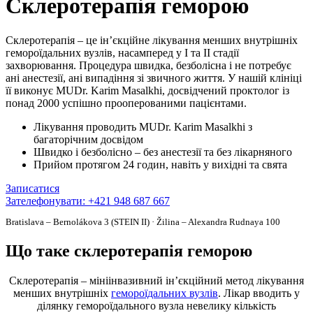
Склеротерапія геморою
Склеротерапія – це ін’єкційне лікування менших внутрішніх
гемороїдальних вузлів, насамперед у I та II стадії
захворювання. Процедура швидка, безболісна і не потребує
ані анестезії, ані випадіння зі звичного життя. У нашій клініці
її виконує MUDr. Karim Masalkhi, досвідчений проктолог із
понад 2000 успішно прооперованими пацієнтами.
Лікування проводить MUDr. Karim Masalkhi з
багаторічним досвідом
Швидко і безболісно – без анестезії та без лікарняного
Прийом протягом 24 годин, навіть у вихідні та свята
Записатися
Зателефонувати: +421 948 687 667
Bratislava – Bernolákova 3 (STEIN II) · Žilina – Alexandra Rudnaya 100
Що таке склеротерапія геморою
Склеротерапія – мініінвазивний ін’єкційний метод лікування
менших внутрішніх
гемороїдальних вузлів
. Лікар вводить у
ділянку гемороїдального вузла невелику кількість