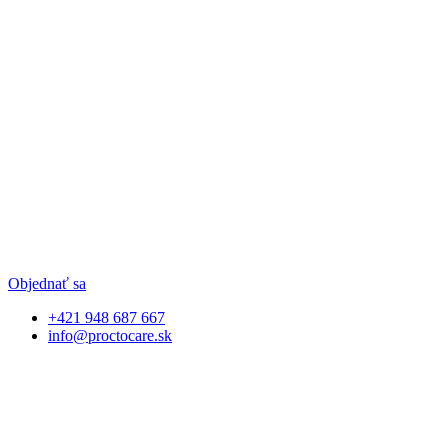
Objednať sa
+421 948 687 667
info@proctocare.sk