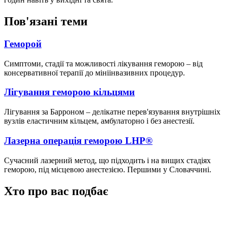
Пов'язані теми
Геморой
Симптоми, стадії та можливості лікування геморою – від
консервативної терапії до мініінвазивних процедур.
Лігування геморою кільцями
Лігування за Барроном – делікатне перев'язування внутрішніх
вузлів еластичним кільцем, амбулаторно і без анестезії.
Лазерна операція геморою LHP®
Сучасний лазерний метод, що підходить і на вищих стадіях
геморою, під місцевою анестезією. Першими у Словаччині.
Хто про вас подбає