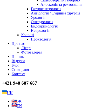
Склеротерапія геморою
Аноскопія та ректоскопія
Гастроентерологія
Ангіологія / Судинна хірургія
Урологія
Онкоурологія
Ендокринологія
Неврологія
Кошиці
Проктологія
Про нас
Лікарі
Фотогалерея
Цінник
Відгуки
Блог
Співпраця
Контакт
+421 948 687 667
UK
SK
EN