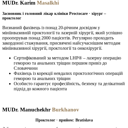
MUDr. Karim
Masalkhi
Засновник і головний лікар клініки Proctocare · хірург –
проктолог
Визнаний фахівець із понад 20-річним досвідом у
мініінвазивній проктології та лазерній хірургії, який успішно
прооперував понад 2000 пацієнтів. Регулярно проходить
закордонні стажування, присвячені найсучаснішим методам
мініінвазивної хірургії, проктології та онкохірургії.
Сертифікований за методом LHP® – лазерну операцію
геморою та анальних тріщин першим привіз до
Словаччини
Фахівець із корекції невдалих проктологічних операцій
геморою та анальних тріщин
Особисто гарантує професійність, безпеку та делікатний
підхід до кожного пацієнта
MUDr. Manuchekhr
Burkhanov
Проктолог · прийом: Bratislava