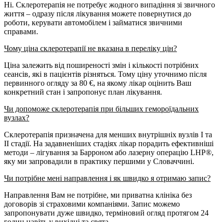
Ні. Склеротерапія не потребує жодного випадіння зі звичного
життя – одразу після лікування можете повернутися до
роботи, керувати автомобілем і займатися звичними
справами.
Чому ціна склеротерапії не вказана в переліку цін?
Ціна залежить від поширеності змін і кількості потрібних
сеансів, які в пацієнтів різняться. Тому ціну уточнимо після
первинного огляду за 80 €, на якому лікар оцінить Ваш
конкретний стан і запропонує план лікування.
Чи допоможе склеротерапія при більших гемороїдальних
вузлах?
Склеротерапія призначена для менших внутрішніх вузлів I та
II стадії. На задавненіших стадіях лікар порадить ефективніші
методи – лігування за Барроном або лазерну операцію LHP®,
яку ми запровадили в практику першими у Словаччині.
Чи потрібне мені направлення і як швидко я отримаю запис?
Направлення Вам не потрібне, ми приватна клініка без
договорів зі страховими компаніями. Запис можемо
запропонувати дуже швидко, терміновий огляд протягом 24
годин навіть у вихідні та свята.