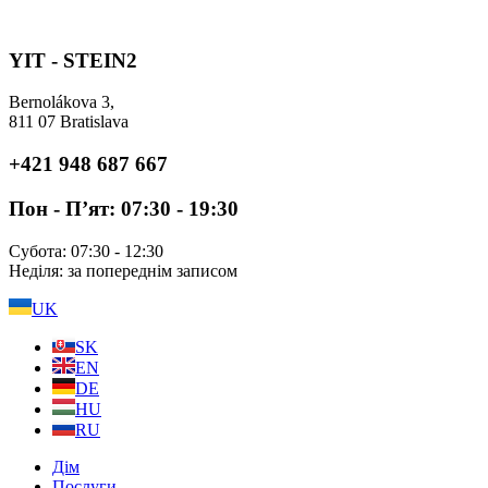
Перейти
до
вмісту
YIT - STEIN2
Bernolákova 3,
811 07 Bratislava
+421 948 687 667
Пон - П’ят: 07:30 - 19:30
Субота: 07:30 - 12:30
Неділя: за попереднім записом
UK
SK
EN
DE
HU
RU
Дім
Послуги