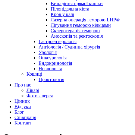
Випадіння прямої кишки
Пілонідальна кіста
Кров у калі
Лазерна операція геморою LHP®
Лігування геморою кільцями
Склеротерапія геморою
Аноскопія та ректоскопія
Гастроентерологія
Ангіологія / Судинна хірургія
Урологія
Онкоурологія
Ендокринологія
Неврологія
Кошиці
Проктологія
Про нас
Лікарі
Фотогалерея
Цінник
Відгуки
Блог
Співпраця
Контакт