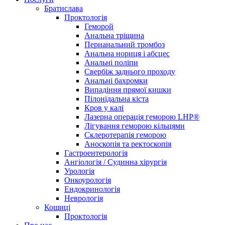
Братислава
Проктологія
Геморой
Анальна тріщина
Перианальний тромбоз
Анальна нориця і абсцес
Анальні поліпи
Свербіж заднього проходу
Анальні бахромки
Випадіння прямої кишки
Пілонідальна кіста
Кров у калі
Лазерна операція геморою LHP®
Лігування геморою кільцями
Склеротерапія геморою
Аноскопія та ректоскопія
Гастроентерологія
Ангіологія / Судинна хірургія
Урологія
Онкоурологія
Ендокринологія
Неврологія
Кошиці
Проктологія