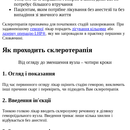
потребує більшого втручання
Пацієнтам, яким потрібне лікування без анестезії та без
випадіння зі звичного життя
Склеротерапія призначена для початкових стадій захворювання. При
задавненішому
геморої
лікар порадить
лігування кільцями
або
лазерну операцію LHP®
, яку ми запровадили в практику першими у
Словаччині.
Як проходить склеротерапія
Від огляду до зменшення вузла – чотири кроки
1. Огляд і показання
Під час первинного огляду лікар оцінить стадію геморою, виключить
інші причини скарг і перевірить, чи підходить Вам склеротерапія.
2. Введення ін'єкції
Тонкою голкою лікар вводить склерозуючу речовину в ділянку
гемороїдального вузла. Введення триває лише кілька хвилин і
відбувається без анестезії.