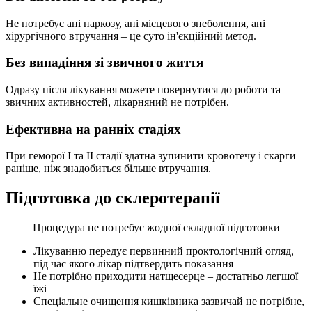
Не потребує ані наркозу, ані місцевого знеболення, ані
хірургічного втручання – це суто ін'єкційний метод.
Без випадіння зі звичного життя
Одразу після лікування можете повернутися до роботи та
звичних активностей, лікарняний не потрібен.
Ефективна на ранніх стадіях
При геморої I та II стадії здатна зупинити кровотечу і скарги
раніше, ніж знадобиться більше втручання.
Підготовка до склеротерапії
Процедура не потребує жодної складної підготовки
Лікуванню передує первинний проктологічний огляд,
під час якого лікар підтвердить показання
Не потрібно приходити натщесерце – достатньо легшої
їжі
Спеціальне очищення кишківника зазвичай не потрібне,