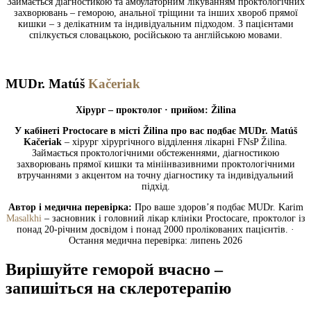
Займається діагностикою та амбулаторним лікуванням проктологічних
захворювань – геморою, анальної тріщини та інших хвороб прямої
кишки – з делікатним та індивідуальним підходом. З пацієнтами
спілкується словацькою, російською та англійською мовами.
MUDr. Matúš
Kačeriak
Хірург – проктолог · прийом: Žilina
У кабінеті Proctocare в місті Žilina про вас подбає MUDr. Matúš
Kačeriak
– хірург хірургічного відділення лікарні FNsP Žilina.
Займається проктологічними обстеженнями, діагностикою
захворювань прямої кишки та мініінвазивними проктологічними
втручаннями з акцентом на точну діагностику та індивідуальний
підхід.
Автор і медична перевірка:
Про ваше здоров’я подбає MUDr. Karim
Masalkhi
– засновник і головний лікар клініки Proctocare, проктолог із
понад 20-річним досвідом і понад 2000 пролікованих пацієнтів. ·
Остання медична перевірка: липень 2026
Вирішуйте геморой вчасно –
запишіться на склеротерапію