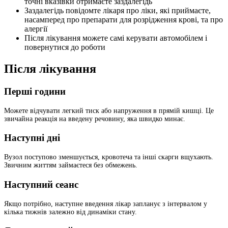
точні вказівки отримаєте заздалегідь
Заздалегідь повідомте лікаря про ліки, які приймаєте,
насамперед про препарати для розрідження крові, та про
алергії
Після лікування можете самі керувати автомобілем і
повернутися до роботи
Після лікування
Перші години
Можете відчувати легкий тиск або напруження в прямій кишці. Це
звичайна реакція на введену речовину, яка швидко минає.
Наступні дні
Вузол поступово зменшується, кровотеча та інші скарги вщухають.
Звичним життям займаєтеся без обмежень.
Наступний сеанс
Якщо потрібно, наступне введення лікар запланує з інтервалом у
кілька тижнів залежно від динаміки стану.