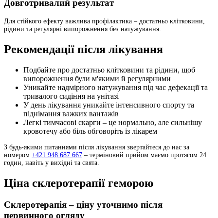
Довготривалий результат
Для стійкого ефекту важлива профілактика – достатньо клітковини,
рідини та регулярні випорожнення без натужування.
Рекомендації після лікування
Подбайте про достатньо клітковини та рідини, щоб
випорожнення були м'якими й регулярними
Уникайте надмірного натужування під час дефекації та
тривалого сидіння на унітазі
У день лікування уникайте інтенсивного спорту та
піднімання важких вантажів
Легкі тимчасові скарги – це нормально, але сильнішу
кровотечу або біль обговоріть із лікарем
З будь-якими питаннями після лікування звертайтеся до нас за
номером
+421 948 687 667
– терміновий прийом маємо протягом 24
годин, навіть у вихідні та свята.
Ціна склеротерапії геморою
Склеротерапія – ціну уточнимо після
первинного огляду