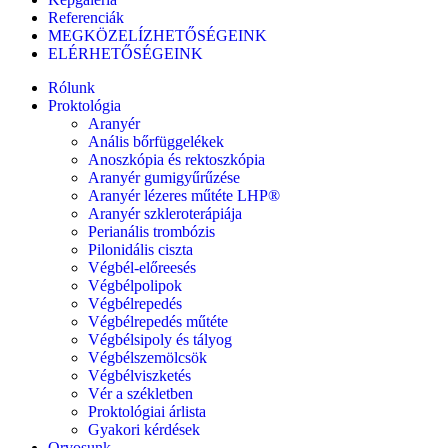
Referenciák
MEGKÖZELÍZHETŐSÉGEINK
ELÉRHETŐSÉGEINK
Rólunk
Proktológia
Aranyér
Anális bőrfüggelékek
Anoszkópia és rektoszkópia
Aranyér gumigyűrűzése
Aranyér lézeres műtéte LHP®
Aranyér szkleroterápiája
Perianális trombózis
Pilonidális ciszta
Végbél-előreesés
Végbélpolipok
Végbélrepedés
Végbélrepedés műtéte
Végbélsipoly és tályog
Végbélszemölcsök
Végbélviszketés
Vér a székletben
Proktológiai árlista
Gyakori kérdések
Orvosunk