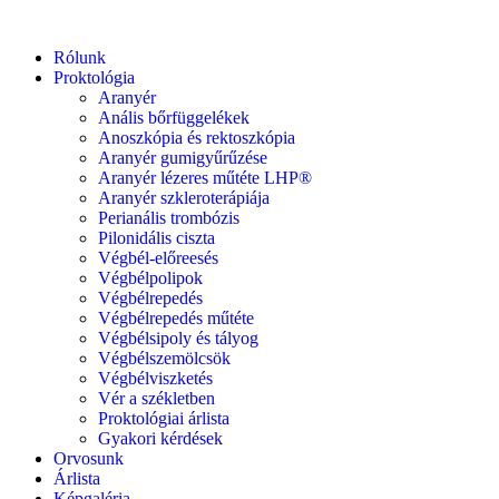
Rólunk
Proktológia
Aranyér
Anális bőrfüggelékek
Anoszkópia és rektoszkópia
Aranyér gumigyűrűzése
Aranyér lézeres műtéte LHP®
Aranyér szkleroterápiája
Perianális trombózis
Pilonidális ciszta
Végbél-előreesés
Végbélpolipok
Végbélrepedés
Végbélrepedés műtéte
Végbélsipoly és tályog
Végbélszemölcsök
Végbélviszketés
Vér a székletben
Proktológiai árlista
Gyakori kérdések
Orvosunk
Árlista
Képgaléria