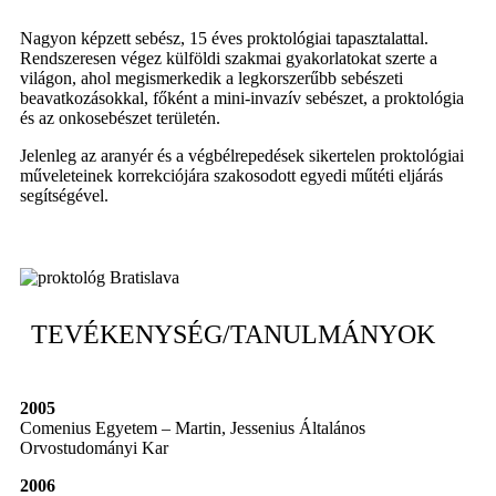
Nagyon képzett sebész, 15 éves proktológiai tapasztalattal.
Rendszeresen végez külföldi szakmai gyakorlatokat szerte a
világon, ahol megismerkedik a legkorszerűbb sebészeti
beavatkozásokkal, főként a mini-invazív sebészet, a proktológia
és az onkosebészet területén.
Jelenleg az aranyér és a végbélrepedések sikertelen proktológiai
műveleteinek korrekciójára szakosodott egyedi műtéti eljárás
segítségével.
TEVÉKENYSÉG/TANULMÁNYOK
2005
Comenius Egyetem – Martin, Jessenius Általános
Orvostudományi Kar
2006