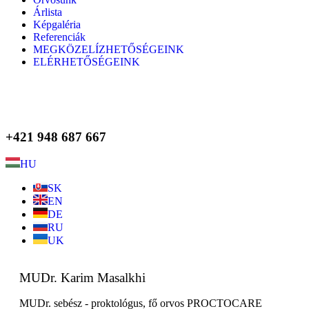
Árlista
Képgaléria
Referenciák
MEGKÖZELÍZHETŐSÉGEINK
ELÉRHETŐSÉGEINK
+421 948 687 667
HU
SK
EN
DE
RU
UK
MUDr. Karim Masalkhi
MUDr. sebész - proktológus, fő orvos PROCTOCARE