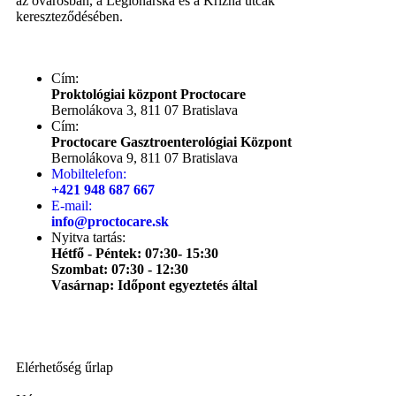
az óvárosban, a Legionárská és a Krížná utcák
kereszteződésében.
Cím:
Proktológiai központ Proctocare
Bernolákova 3, 811 07 Bratislava
Cím:
Proctocare Gasztroenterológiai Központ
Bernolákova 9, 811 07 Bratislava
Mobiltelefon:
+421 948 687 667
E-mail:
info@proctocare.sk
Nyitva tartás:
Hétfő - Péntek: 07:30- 15:30
Szombat: 07:30 - 12:30
Vasárnap: Időpont egyeztetés által
Elérhetőség űrlap