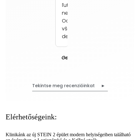
ľutovať
nebude.
Odporúčam
všetkými
desiatimi.
Gejza
Bratislava
Tekintse meg recenzióinkat ►
Elérhetőségeink:
Klinikánk az új STEIN 2 épület modern helyiségeiben található