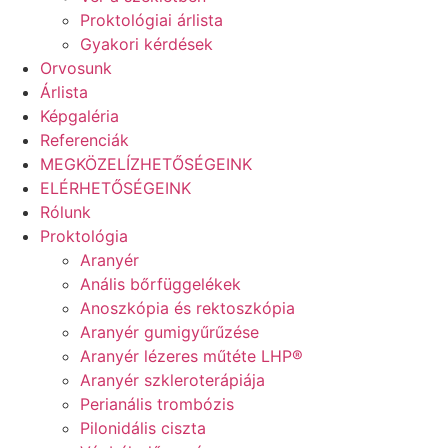
Proktológiai árlista
Gyakori kérdések
Orvosunk
Árlista
Képgaléria
Referenciák
MEGKÖZELÍZHETŐSÉGEINK
ELÉRHETŐSÉGEINK
Rólunk
Proktológia
Aranyér
Anális bőrfüggelékek
Anoszkópia és rektoszkópia
Aranyér gumigyűrűzése
Aranyér lézeres műtéte LHP®
Aranyér szkleroterápiája
Perianális trombózis
Pilonidális ciszta