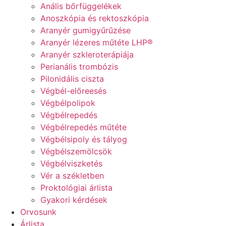
Anális bőrfüggelékek
Anoszkópia és rektoszkópia
Aranyér gumigyűrűzése
Aranyér lézeres műtéte LHP®
Aranyér szkleroterápiája
Perianális trombózis
Pilonidális ciszta
Végbél-előreesés
Végbélpolipok
Végbélrepedés
Végbélrepedés műtéte
Végbélsipoly és tályog
Végbélszemölcsök
Végbélviszketés
Vér a székletben
Proktológiai árlista
Gyakori kérdések
Orvosunk
Árlista