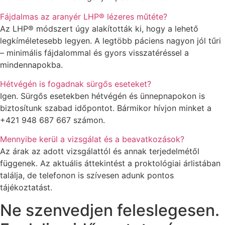
Fájdalmas az aranyér LHP® lézeres műtéte?
Az LHP® módszert úgy alakították ki, hogy a lehető
legkíméletesebb legyen. A legtöbb páciens nagyon jól tűri
– minimális fájdalommal és gyors visszatéréssel a
mindennapokba.
Hétvégén is fogadnak sürgős eseteket?
Igen. Sürgős esetekben hétvégén és ünnepnapokon is
biztosítunk szabad időpontot. Bármikor hívjon minket a
+421 948 687 667 számon.
Mennyibe kerül a vizsgálat és a beavatkozások?
Az árak az adott vizsgálattól és annak terjedelmétől
függenek. Az aktuális áttekintést a proktológiai árlistában
találja, de telefonon is szívesen adunk pontos
tájékoztatást.
Ne szenvedjen feleslegesen.