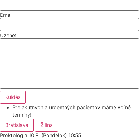
Email
Üzenet
Küldés
Pre akútnych a urgentných pacientov máme voľné
termíny!
Bratislava
Žilina
Proktológia 10.8.
(Pondelok) 10:55