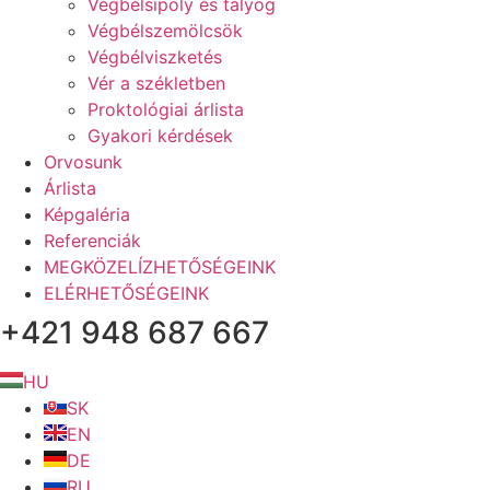
Végbélsipoly és tályog
Végbélszemölcsök
Végbélviszketés
Vér a székletben
Proktológiai árlista
Gyakori kérdések
Orvosunk
Árlista
Képgaléria
Referenciák
MEGKÖZELÍZHETŐSÉGEINK
ELÉRHETŐSÉGEINK
+421 948 687 667
HU
SK
EN
DE
RU