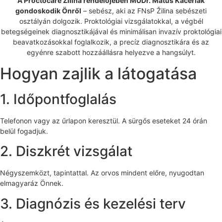
A Proctocare Žilina rendelőjében MUDr. Matúš Kačeriak
gondoskodik Önről
– sebész, aki az FNsP Žilina sebészeti
osztályán dolgozik. Proktológiai vizsgálatokkal, a végbél
betegségeinek diagnosztikájával és minimálisan invazív proktológiai
beavatkozásokkal foglalkozik, a precíz diagnosztikára és az
egyénre szabott hozzáállásra helyezve a hangsúlyt.
Hogyan zajlik a látogatása
1. Időpontfoglalás
Telefonon vagy az űrlapon keresztül. A sürgős eseteket 24 órán
belül fogadjuk.
2. Diszkrét vizsgálat
Négyszemközt, tapintattal. Az orvos mindent előre, nyugodtan
elmagyaráz Önnek.
3. Diagnózis és kezelési terv