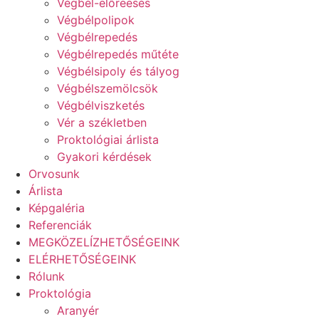
Végbél-előreesés
Végbélpolipok
Végbélrepedés
Végbélrepedés műtéte
Végbélsipoly és tályog
Végbélszemölcsök
Végbélviszketés
Vér a székletben
Proktológiai árlista
Gyakori kérdések
Orvosunk
Árlista
Képgaléria
Referenciák
MEGKÖZELÍZHETŐSÉGEINK
ELÉRHETŐSÉGEINK
Rólunk
Proktológia
Aranyér