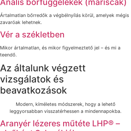
Anális bőrfüggelékek (mariscák)
Ártalmatlan bőrredők a végbélnyílás körül, amelyek mégis
zavaróak lehetnek.
Vér a székletben
Mikor ártalmatlan, és mikor figyelmeztető jel – és mi a
teendő.
Az általunk végzett
vizsgálatok és
beavatkozások
Modern, kíméletes módszerek, hogy a lehető
leggyorsabban visszatérhessen a mindennapokba.
Aranyér lézeres műtéte LHP® –