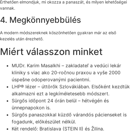
Érthetően elmondjuk, mi okozza a panaszát, és milyen lehetőségei
vannak.
4. Megkönnyebbülés
A modern módszereknek köszönhetően gyakran már az első
kezelés után érezhető.
Miért válasszon minket
MUDr. Karim Masalkhi – zakladateľ a vedúci lekár
kliniky s viac ako 20-ročnou praxou a vyše 2000
úspešne odoperovanými pacientmi.
LHP® lézer – úttörők Szlovákiában. Elsőként kezdtük
alkalmazni ezt a legkíméletesebb módszert.
Sürgős időpont 24 órán belül – hétvégén és
ünnepnapokon is.
Sürgős panaszokkal küzdő várandós pácienseket is
fogadunk, előkészület nélkül.
Két rendelő: Bratislava (STEIN II) és Žilina.