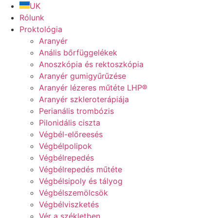
UK
Rólunk
Proktológia
Aranyér
Anális bőrfüggelékek
Anoszkópia és rektoszkópia
Aranyér gumigyűrűzése
Aranyér lézeres műtéte LHP®
Aranyér szkleroterápiája
Perianális trombózis
Pilonidális ciszta
Végbél-előreesés
Végbélpolipok
Végbélrepedés
Végbélrepedés műtéte
Végbélsipoly és tályog
Végbélszemölcsök
Végbélviszketés
Vér a székletben