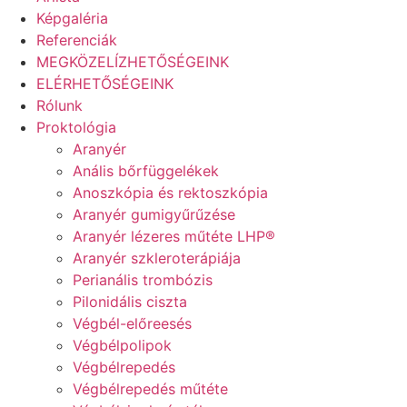
Képgaléria
Referenciák
MEGKÖZELÍZHETŐSÉGEINK
ELÉRHETŐSÉGEINK
Rólunk
Proktológia
Aranyér
Anális bőrfüggelékek
Anoszkópia és rektoszkópia
Aranyér gumigyűrűzése
Aranyér lézeres műtéte LHP®
Aranyér szkleroterápiája
Perianális trombózis
Pilonidális ciszta
Végbél-előreesés
Végbélpolipok
Végbélrepedés
Végbélrepedés műtéte