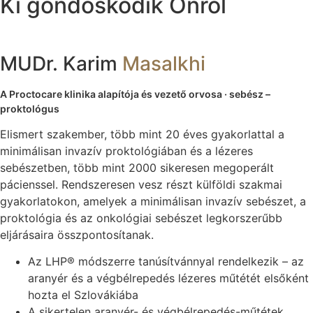
Ki gondoskodik Önről
MUDr. Karim
Masalkhi
A Proctocare klinika alapítója és vezető orvosa · sebész –
proktológus
Elismert szakember, több mint 20 éves gyakorlattal a
minimálisan invazív proktológiában és a lézeres
sebészetben, több mint 2000 sikeresen megoperált
pácienssel. Rendszeresen vesz részt külföldi szakmai
gyakorlatokon, amelyek a minimálisan invazív sebészet, a
proktológia és az onkológiai sebészet legkorszerűbb
eljárásaira összpontosítanak.
Az LHP® módszerre tanúsítvánnyal rendelkezik – az
aranyér és a végbélrepedés lézeres műtétét elsőként
hozta el Szlovákiába
A sikertelen aranyér- és végbélrepedés-műtétek