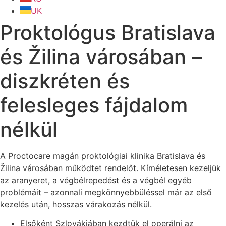
UK
Proktológus Bratislava
és Žilina városában –
diszkréten és
felesleges fájdalom
nélkül
A Proctocare magán proktológiai klinika Bratislava és
Žilina városában működtet rendelőt. Kíméletesen kezeljük
az aranyeret, a végbélrepedést és a végbél egyéb
problémáit – azonnali megkönnyebbüléssel már az első
kezelés után, hosszas várakozás nélkül.
Elsőként Szlovákiában kezdtük el operálni az