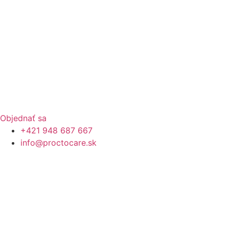
Objednať sa
+421 948 687 667
info@proctocare.sk