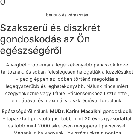
0
beutaló és várakozás
Szakszerű és diszkrét
gondoskodás az Ön
egészségéről
A végbél problémái a legérzékenyebb panaszok közé
tartoznak, és sokan feleslegesen halogatják a kezelésüket
– pedig éppen az időben történő megoldás a
legegyszerűbb és leghatékonyabb. Nálunk nincs miért
szégyenkeznie vagy félnie. Pácienseinkhez tisztelettel,
empátiával és maximális diszkrécióval fordulunk.
Egészségéről nálunk
MUDr. Karim Masalkhi
gondoskodik
– tapasztalt proktológus, több mint 20 éves gyakorlattal
és több mint 2000 sikeresen megoperált pácienssel.
Magánklinika vagyunk, így számunkra a pontos