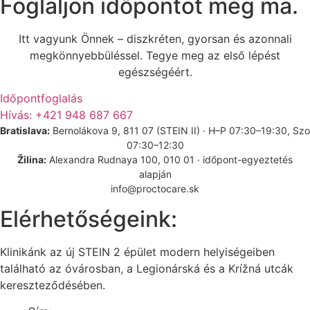
Foglaljon időpontot még ma.
Itt vagyunk Önnek – diszkréten, gyorsan és azonnali
megkönnyebbüléssel. Tegye meg az első lépést
egészségéért.
Időpontfoglalás
Hívás: +421 948 687 667
Bratislava:
Bernolákova 9, 811 07 (STEIN II) · H–P 07:30–19:30, Szo
07:30–12:30
Žilina:
Alexandra Rudnaya 100, 010 01 · időpont-egyeztetés
alapján
info@proctocare.sk
Elérhetőségeink:
Klinikánk az új STEIN 2 épület modern helyiségeiben
található az óvárosban, a Legionárská és a Krížná utcák
kereszteződésében.