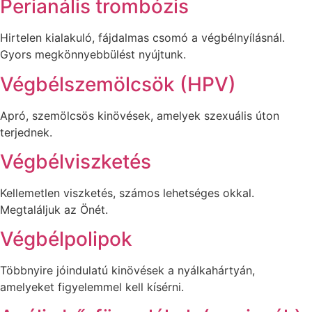
Perianális trombózis
Hirtelen kialakuló, fájdalmas csomó a végbélnyílásnál.
Gyors megkönnyebbülést nyújtunk.
Végbélszemölcsök (HPV)
Apró, szemölcsös kinövések, amelyek szexuális úton
terjednek.
Végbélviszketés
Kellemetlen viszketés, számos lehetséges okkal.
Megtaláljuk az Önét.
Végbélpolipok
Többnyire jóindulatú kinövések a nyálkahártyán,
amelyeket figyelemmel kell kísérni.