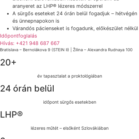
aranyeret az LHP® lézeres módszerrel
A sürgős eseteket 24 órán belül fogadjuk – hétvégén
és ünnepnapokon is
Várandós pácienseket is fogadunk, előkészület nélkül
Időpontfoglalás
Hívás: +421 948 687 667
Bratislava – Bernolákova 9 (STEIN II) | Žilina – Alexandra Rudnaya 100
20+
év tapasztalat a proktológiában
24 órán belül
időpont sürgős esetekben
LHP®
lézeres műtét – elsőként Szlovákiában