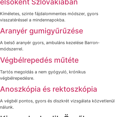
elsőként Szlovákiában
Kíméletes, szinte fájdalommentes módszer, gyors
visszatéréssel a mindennapokba.
Aranyér gumigyűrűzése
A belső aranyér gyors, ambuláns kezelése Barron-
módszerrel.
Végbélrepedés műtéte
Tartós megoldás a nem gyógyuló, krónikus
végbélrepedésre.
Anoszkópia és rektoszkópia
A végbél pontos, gyors és diszkrét vizsgálata közvetlenül
nálunk.