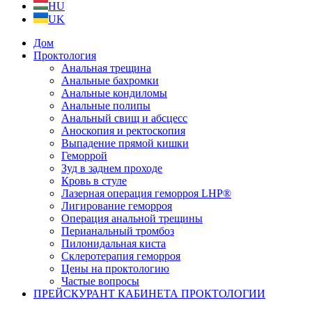
HU
UK
Дом
Проктология
Анальная трещина
Анальные бахромки
Анальные кондиломы
Анальные полипы
Анальный свищ и абсцесс
Аноскопия и ректоскопия
Выпадение прямой кишки
Геморрой
Зуд в заднем проходе
Кровь в стуле
Лазерная операция геморроя LHP®
Лигирование геморроя
Операция анальной трещины
Перианальный тромбоз
Пилонидальная киста
Склеротерапия геморроя
Цены на проктологию
Частые вопросы
ПРЕЙСКУРАНТ КАБИНЕТА ПРОКТОЛОГИИ