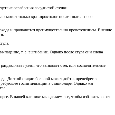
едствие ослабления сосудистой стенки.
рые сможет только врач-проктолог после тщательного
рохода и проявляется преимущественно кровотечением. Внешне
ся.
тула.
ыпадение, т. е. выгибание. Однако после стула они снова
 раздавливает узлы, что вызывает отек или воспалительные
да. До этой стадии больной может дойти, пренебрегая
 требующее госпитализации в стационаре. Однако мы
тва.
рее. В нашей клинике мы сделаем все, чтобы избавить вас от