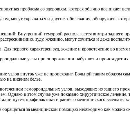
еприятная проблема со здоровьем, которая обычно возникает всл
нусом, могут скрываться и другие заболевания, обнаружить кото
внешний. Внутренний геморрой располагается внутри заднего п
растрескиванию, зуду, жжению, могут сочиться и даже воспалит
. Для первого характерен зуд, жжение и кровотечение во время с
орроидальные узлы при опорожнении набухают и происходит их в
ние узлов внутрь уже не происходит. Больной таким образом сам
вью на нижнем белье.
вотечением геморроидальных узлов, выходящих из заднего прохо
ем. Однако в этом случае уже показано хирургическое лечение,
 стадии путем профилактики и раннего медицинского вмешательс
ее обращаться за медицинской помощью необходимо как можно ско