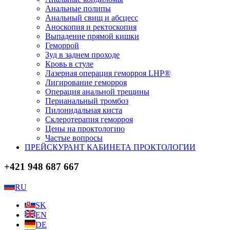
Анальные полипы
Анальный свищ и абсцесс
Аноскопия и ректоскопия
Выпадение прямой кишки
Геморрой
Зуд в заднем проходе
Кровь в стуле
Лазерная операция геморроя LHP®
Лигирование геморроя
Операция анальной трещины
Перианальный тромбоз
Пилонидальная киста
Склеротерапия геморроя
Цены на проктологию
Частые вопросы
ПРЕЙСКУРАНТ КАБИНЕТА ПРОКТОЛОГИИ
+421 948 687 667
RU
SK
EN
DE