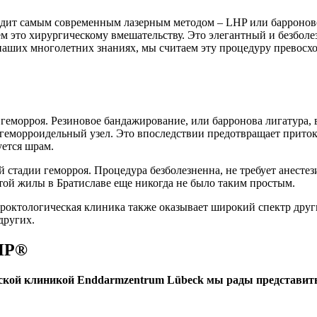
одит самым современным лазерным методом – LHP или барроново
м это хирургическому вмешательству. Это элегантный и безбол
наших многолетних знаниях, мы считаем эту процедуру превосхо
 геморроя. Резиновое бандажирование, или барронова лигатура,
 геморроидельный узел. Это впоследствии предотвращает приток 
уется шрам.
 стадии геморроя. Процедура безболезненна, не требует анестез
той жилы в Братиславе еще никогда не было таким простым.
проктологическая клиника также оказывает широкий спектр друг
других.
HP
®
еской клиникой Enddarmzentrum Lübeck мы рады представит