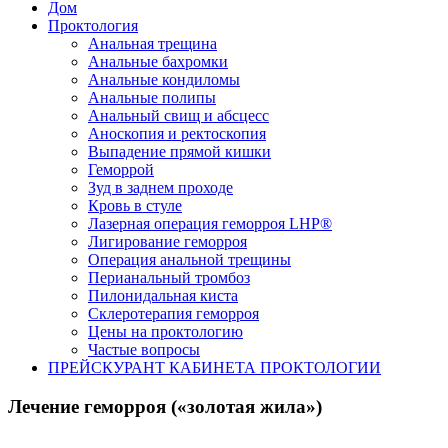
Дом
Проктология
Анальная трещина
Анальные бахромки
Анальные кондиломы
Анальные полипы
Анальный свищ и абсцесс
Аноскопия и ректоскопия
Выпадение прямой кишки
Геморрой
Зуд в заднем проходе
Кровь в стуле
Лазерная операция геморроя LHP®
Лигирование геморроя
Операция анальной трещины
Перианальный тромбоз
Пилонидальная киста
Склеротерапия геморроя
Цены на проктологию
Частые вопросы
ПРЕЙСКУРАНТ КАБИНЕТА ПРОКТОЛОГИИ
Лечение геморроя («золотая жила»)