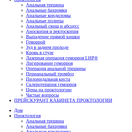
Анальная трещина
Анальные бахромки
Анальные кондиломы
Анальные полипы
Анальный свищ и абсцесс
Аноскопия и ректоскопия
Выпадение прямой кишки
Геморрой
Зуд в заднем проходе
Кровь в стуле
Лазерная операция геморроя LHP®
Лигирование геморроя
Операция анальной трещины
Перианальный тромбоз
Пилонидальная киста
Склеротерапия геморроя
Цены на проктологию
Частые вопросы
ПРЕЙСКУРАНТ КАБИНЕТА ПРОКТОЛОГИИ
Дом
Проктология
Анальная трещина
Анальные бахромки
Анальные кондиломы