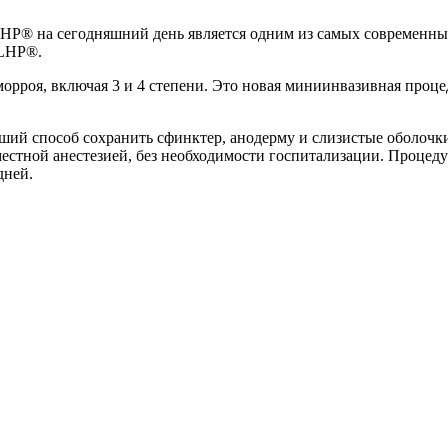
HP® на сегодняшний день является одним из самых современны
 LHP®.
орроя, включая 3 и 4 степени. Это новая миниинвазивная процед
ий способ сохранить сфинктер, анодерму и слизистые оболочки 
естной анестезией, без необходимости госпитализации. Процедур
дней.