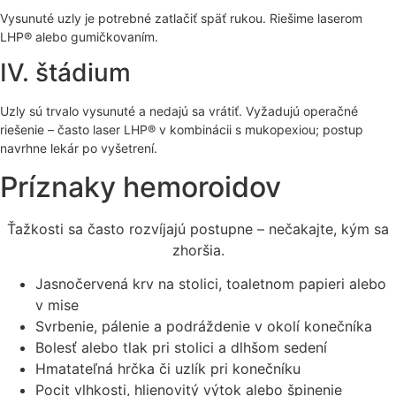
Vysunuté uzly je potrebné zatlačiť späť rukou. Riešime laserom
LHP® alebo gumičkovaním.
IV. štádium
Uzly sú trvalo vysunuté a nedajú sa vrátiť. Vyžadujú operačné
riešenie – často laser LHP® v kombinácii s mukopexiou; postup
navrhne lekár po vyšetrení.
Príznaky hemoroidov
Ťažkosti sa často rozvíjajú postupne – nečakajte, kým sa
zhoršia.
Jasnočervená krv na stolici, toaletnom papieri alebo
v mise
Svrbenie, pálenie a podráždenie v okolí konečníka
Bolesť alebo tlak pri stolici a dlhšom sedení
Hmatateľná hrčka či uzlík pri konečníku
Pocit vlhkosti, hlienovitý výtok alebo špinenie