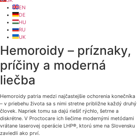
SK
EN
DE
HU
RU
UK
Hemoroidy – príznaky,
príčiny a moderná
liečba
Hemoroidy patria medzi najčastejšie ochorenia konečníka
– v priebehu života sa s nimi stretne približne každý druhý
človek. Napriek tomu sa dajú riešiť rýchlo, šetrne a
diskrétne. V Proctocare ich liečime modernými metódami
vrátane laserovej operácie LHP®, ktorú sme na Slovensku
zaviedli ako prví.