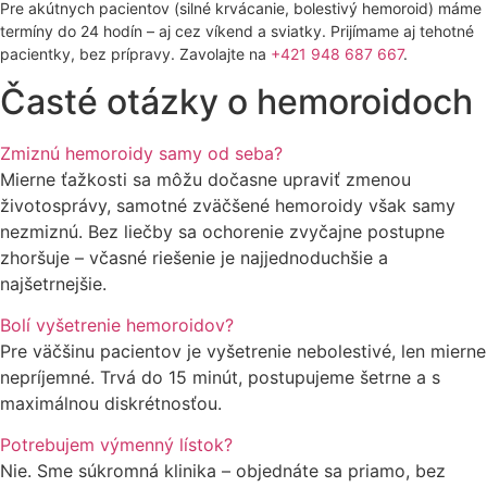
Pre akútnych pacientov (silné krvácanie, bolestivý hemoroid) máme
termíny do 24 hodín – aj cez víkend a sviatky. Prijímame aj tehotné
pacientky, bez prípravy. Zavolajte na
+421 948 687 667
.
Časté otázky o hemoroidoch
Zmiznú hemoroidy samy od seba?
Mierne ťažkosti sa môžu dočasne upraviť zmenou
životosprávy, samotné zväčšené hemoroidy však samy
nezmiznú. Bez liečby sa ochorenie zvyčajne postupne
zhoršuje – včasné riešenie je najjednoduchšie a
najšetrnejšie.
Bolí vyšetrenie hemoroidov?
Pre väčšinu pacientov je vyšetrenie nebolestivé, len mierne
nepríjemné. Trvá do 15 minút, postupujeme šetrne a s
maximálnou diskrétnosťou.
Potrebujem výmenný lístok?
Nie. Sme súkromná klinika – objednáte sa priamo, bez