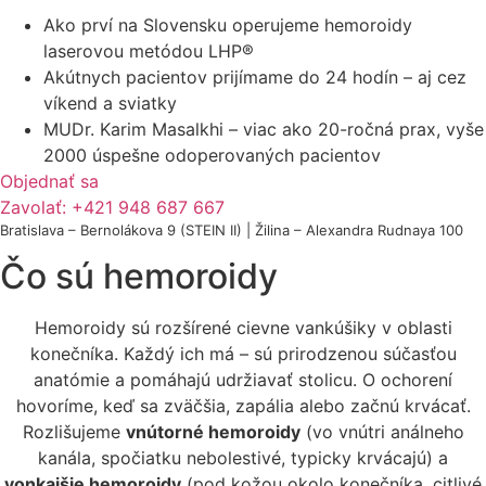
Ako prví na Slovensku operujeme hemoroidy
laserovou metódou LHP®
Akútnych pacientov prijímame do 24 hodín – aj cez
víkend a sviatky
MUDr. Karim Masalkhi – viac ako 20-ročná prax, vyše
2000 úspešne odoperovaných pacientov
Objednať sa
Zavolať: +421 948 687 667
Bratislava – Bernolákova 9 (STEIN II) | Žilina – Alexandra Rudnaya 100
Čo sú hemoroidy
Hemoroidy sú rozšírené cievne vankúšiky v oblasti
konečníka. Každý ich má – sú prirodzenou súčasťou
anatómie a pomáhajú udržiavať stolicu. O ochorení
hovoríme, keď sa zväčšia, zapália alebo začnú krvácať.
Rozlišujeme
vnútorné hemoroidy
(vo vnútri análneho
kanála, spočiatku nebolestivé, typicky krvácajú) a
vonkajšie hemoroidy
(pod kožou okolo konečníka, citlivé