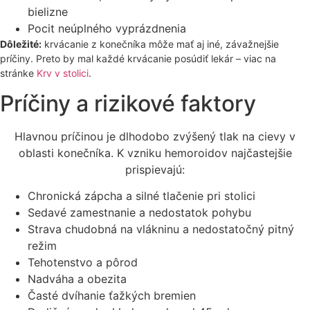
bielizne
Pocit neúplného vyprázdnenia
Dôležité:
krvácanie z konečníka môže mať aj iné, závažnejšie
príčiny. Preto by mal každé krvácanie posúdiť lekár – viac na
stránke
Krv v stolici
.
Príčiny a rizikové faktory
Hlavnou príčinou je dlhodobo zvýšený tlak na cievy v
oblasti konečníka. K vzniku hemoroidov najčastejšie
prispievajú:
Chronická zápcha a silné tlačenie pri stolici
Sedavé zamestnanie a nedostatok pohybu
Strava chudobná na vlákninu a nedostatočný pitný
režim
Tehotenstvo a pôrod
Nadváha a obezita
Časté dvíhanie ťažkých bremien