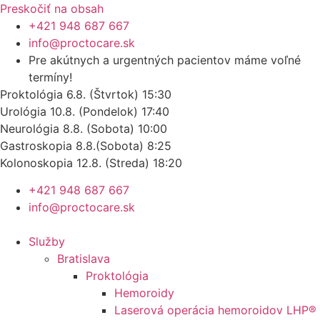
Preskočiť na obsah
+421 948 687 667
info@proctocare.sk
Pre akútnych a urgentných pacientov máme voľné
termíny!
Proktológia 6.8.
(Štvrtok) 15:30
Urológia
10.8. (Pondelok) 17:40
Neurológia 8.8. (Sobota) 10:00
Gastroskopia 8.8.(Sobota) 8:25
Kolonoskopia 12.8. (Streda) 18:20
+421 948 687 667
info@proctocare.sk
Služby
Bratislava
Proktológia
Hemoroidy
Laserová operácia hemoroidov LHP®