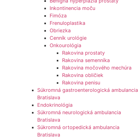
Benígna hyperplazia prostaty
Inkontinencia moču
Fimóza
Frenuloplastika
Obriezka
Cenník urológie
Onkourológia
Rakovina prostaty
Rakovina semenníka
Rakovina močového mechúra
Rakovina obličiek
Rakovina penisu
Súkromná gastroenterologická ambulancia
Bratislava
Endokrinológia
Súkromná neurologická ambulancia
Bratislava
Súkromná ortopedická ambulancia
Bratislava