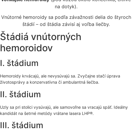
na dotyk).
Vnútorné hemoroidy sa podľa závažnosti delia do štyroch
štádií – od štádia závisí aj voľba liečby.
Štádiá vnútorných
hemoroidov
I. štádium
Hemoroidy krvácajú, ale nevysúvajú sa. Zvyčajne stačí úprava
životosprávy a konzervatívna či ambulantná liečba.
II. štádium
Uzly sa pri stolici vysúvajú, ale samovoľne sa vracajú späť. Ideálny
kandidát na šetrné metódy vrátane lasera LHP®.
III. štádium