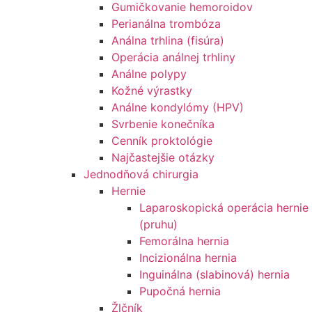
Gumičkovanie hemoroidov
Perianálna trombóza
Análna trhlina (fisúra)
Operácia análnej trhliny
Análne polypy
Kožné výrastky
Análne kondylómy (HPV)
Svrbenie konečníka
Cenník proktológie
Najčastejšie otázky
Jednodňová chirurgia
Hernie
Laparoskopická operácia hernie
(pruhu)
Femorálna hernia
Incizionálna hernia
Inguinálna (slabinová) hernia
Pupočná hernia
Žlčník