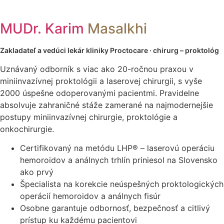
MUDr. Karim
Masalkhi
Zakladateľ a vedúci lekár kliniky Proctocare · chirurg – proktológ
Uznávaný odborník s viac ako 20-ročnou praxou v
miniinvazívnej proktológii a laserovej chirurgii, s vyše
2000 úspešne odoperovanými pacientmi. Pravidelne
absolvuje zahraničné stáže zamerané na najmodernejšie
postupy miniinvazívnej chirurgie, proktológie a
onkochirurgie.
Certifikovaný na metódu LHP® – laserovú operáciu
hemoroidov a análnych trhlín priniesol na Slovensko
ako prvý
Špecialista na korekcie neúspešných proktologických
operácií hemoroidov a análnych fisúr
Osobne garantuje odbornosť, bezpečnosť a citlivý
prístup ku každému pacientovi