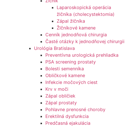
Žlčník
Laparoskopická operácia
žlčníka (cholecystektomia)
Zápal žlčníka
Žlčníkové kamene
Cenník jednodňová chirurgia
Časté otázky k jednodňovej chirurgii
Urológia Bratislava
Preventívna urologická prehliadka
PSA screening prostaty
Bolesti semenníka
Obličkové kamene
Infekcie močových ciest
Krv v moči
Zápal obličiek
Zápal prostaty
Pohlavne prenosné choroby
Erektilná dysfunkcia
Predčasná ejakulácia