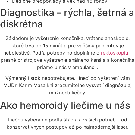
Dedičné predpoklady a vek nad 45 rokov
Diagnostika – rýchla, šetrná a
diskrétna
Základom je vyšetrenie konečníka, vrátane anoskopie,
ktoré trvá do 15 minút a pre väčšinu pacientov je
nebolestivé. Podľa potreby ho doplníme o
rektoskopiu
–
presné prístrojové vyšetrenie análneho kanála a konečníka
priamo u nás v ambulancii.
Výmenný lístok nepotrebujete. Hneď po vyšetrení vám
MUDr. Karim Masalkhi zrozumiteľne vysvetlí diagnózu aj
možnosti liečby.
Ako hemoroidy liečime u nás
Liečbu vyberáme podľa štádia a vašich potrieb – od
konzervatívnych postupov až po najmodernejší laser.