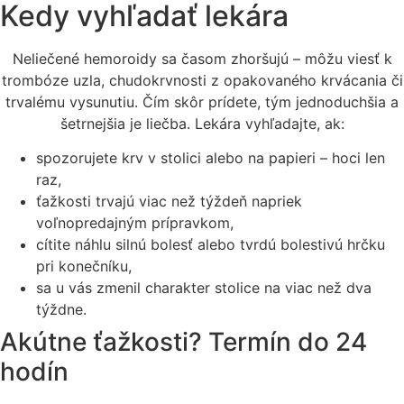
Kedy vyhľadať lekára
Neliečené hemoroidy sa časom zhoršujú – môžu viesť k
trombóze uzla, chudokrvnosti z opakovaného krvácania či
trvalému vysunutiu. Čím skôr prídete, tým jednoduchšia a
šetrnejšia je liečba. Lekára vyhľadajte, ak:
spozorujete krv v stolici alebo na papieri – hoci len
raz,
ťažkosti trvajú viac než týždeň napriek
voľnopredajným prípravkom,
cítite náhlu silnú bolesť alebo tvrdú bolestivú hrčku
pri konečníku,
sa u vás zmenil charakter stolice na viac než dva
týždne.
Akútne ťažkosti? Termín do 24
hodín