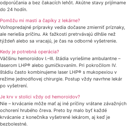
odporúčania a bez čakacích lehôt. Akútne stavy prijímame
do 24 hodín.
Pomôžu mi masti a čapíky z lekárne?
Voľnopredajné prípravky vedia dočasne zmierniť príznaky,
ale neriešia príčinu. Ak ťažkosti pretrvávajú dlhšie než
týždeň alebo sa vracajú, je čas na odborné vyšetrenie.
Kedy je potrebná operácia?
Väčšinu hemoroidov I.–III. štádia vyriešime ambulantne –
laserom LHP® alebo gumičkovaním. Pri pokročilom IV.
štádiu často kombinujeme laser LHP® s mukopexiou v
režime jednodňovej chirurgie. Postup vždy navrhne lekár
po vyšetrení.
Je krv v stolici vždy od hemoroidov?
Nie – krvácanie môže mať aj iné príčiny vrátane závažných
ochorení hrubého čreva. Preto by malo byť každé
krvácanie z konečníka vyšetrené lekárom, aj keď je
bezbolestné.