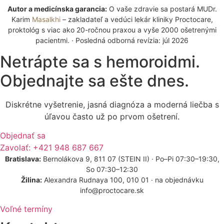
Autor a medicínska garancia:
O vaše zdravie sa postará MUDr.
Karim
Masalkhi
– zakladateľ a vedúci lekár kliniky Proctocare,
proktológ s viac ako 20-ročnou praxou a vyše 2000 ošetrenými
pacientmi. · Posledná odborná revízia: júl 2026
Netrápte sa s hemoroidmi.
Objednajte sa ešte dnes.
Diskrétne vyšetrenie, jasná diagnóza a moderná liečba s
úľavou často už po prvom ošetrení.
Objednať sa
Zavolať: +421 948 687 667
Bratislava:
Bernolákova 9, 811 07 (STEIN II) · Po–Pi 07:30–19:30,
So 07:30–12:30
Žilina:
Alexandra Rudnaya 100, 010 01 · na objednávku
info@proctocare.sk
Voľné termíny