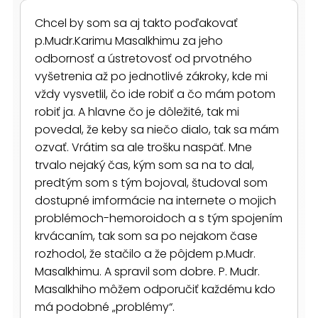
Chcel by som sa aj takto poďakovať
p.Mudr.Karimu Masalkhimu za jeho
odbornosť a ústretovosť od prvotného
vyšetrenia až po jednotlivé zákroky, kde mi
vždy vysvetlil, čo ide robiť a čo mám potom
robiť ja. A hlavne čo je dôležité, tak mi
povedal, že keby sa niečo dialo, tak sa mám
ozvať. Vrátim sa ale trošku naspäť. Mne
trvalo nejaký čas, kým som sa na to dal,
predtým som s tým bojoval, študoval som
dostupné imformácie na internete o mojich
problémoch-hemoroidoch a s tým spojením
krvácaním, tak som sa po nejakom čase
rozhodol, že stačilo a že pôjdem p.Mudr.
Masalkhimu. A spravil som dobre. P. Mudr.
Masalkhiho môžem odporučiť každému kdo
má podobné „problémy“.