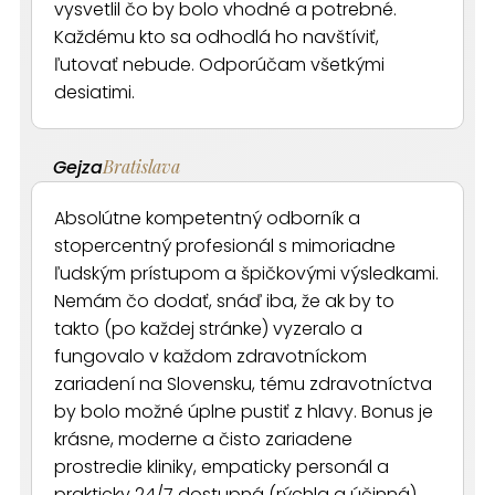
vysvetlil čo by bolo vhodné a potrebné.
Každému kto sa odhodlá ho navštíviť,
ľutovať nebude. Odporúčam všetkými
desiatimi.
Gejza
Bratislava
Absolútne kompetentný odborník a
stopercentný profesionál s mimoriadne
ľudským prístupom a špičkovými výsledkami.
Nemám čo dodať, snáď iba, že ak by to
takto (po každej stránke) vyzeralo a
fungovalo v každom zdravotníckom
zariadení na Slovensku, tému zdravotníctva
by bolo možné úplne pustiť z hlavy. Bonus je
krásne, moderne a čisto zariadene
prostredie kliniky, empaticky personál a
prakticky 24/7 dostupná (rýchla a účinná)