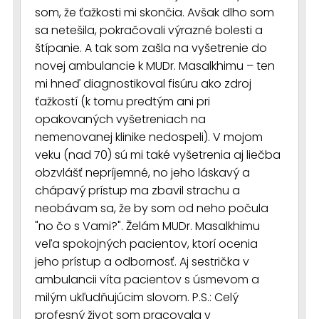
som, že ťažkosti mi skončia. Avšak dlho som
sa netešila, pokračovali výrazné bolesti a
štípanie. A tak som zašla na vyšetrenie do
novej ambulancie k MUDr. Masalkhimu – ten
mi hneď diagnostikoval fisúru ako zdroj
ťažkostí (k tomu predtým ani pri
opakovaných vyšetreniach na
nemenovanej klinike nedospeli). V mojom
veku (nad 70) sú mi také vyšetrenia aj liečba
obzvlášť nepríjemné, no jeho láskavý a
chápavý prístup ma zbavil strachu a
neobávam sa, že by som od neho počula
"no čo s Vami?". Želám MUDr. Masalkhimu
veľa spokojných pacientov, ktorí ocenia
jeho prístup a odbornosť. Aj sestrička v
ambulancii víta pacientov s úsmevom a
milým ukľudňujúcim slovom. P.S.: Celý
profesný život som pracovala v