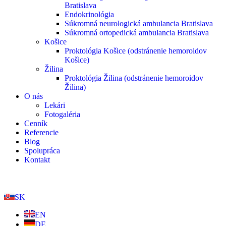
Bratislava
Endokrinológia
Súkromná neurologická ambulancia Bratislava
Súkromná ortopedická ambulancia Bratislava
Košice
Proktológia Košice (odstránenie hemoroidov
Košice)
Žilina
Proktológia Žilina (odstránenie hemoroidov
Žilina)
O nás
Lekári
Fotogaléria
Cenník
Referencie
Blog
Spolupráca
Kontakt
Objednať sa
SK
EN
DE