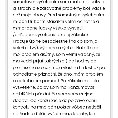
samotným vyšetrením som mal predsudky a
aj strach, ale zdravotné problémy boli väčšie
než moje obavy. Pred samotným vyšetrením
mi pán Dr. Karim Masalkhi veľmi ochotne a
mimoriadne ľudsky všetko vysvetlil
/ohľadom vyšetrenia ako aj zákroku/.
Pracuje úplne bezbolestne (na čo som ja
veľmi citlivý), výborne a rýchlo. Nakoľko bol
môj problém akútny, som veľmi vďačný, že
ma vedel prijať tak rýchlo ( do hodiny od
prenesenia sa cez moju vlastnú hrdosť až po
odhodlanie priznať si, že áno, mám problém
a potrebujem pomoc). Po zákroku mi bolo
vysvetlené, čo by som mal konzumovať
najbližších pár dní, čo som samozrejme
dodržal. Od konzultácie až po záverečnú
kontrolu na mňa pán Doktor vôbec netlačil,
na žiadne ďalšie vyšetrenia, doplnky, len