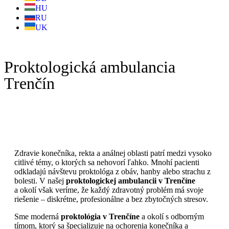
HU
RU
UK
Proktologická ambulancia
Trenčín
Zdravie konečníka, rekta a análnej oblasti patrí medzi vysoko
citlivé témy, o ktorých sa nehovorí ľahko. Mnohí pacienti
odkladajú návštevu proktológa z obáv, hanby alebo strachu z
bolesti. V našej
proktologickej ambulancii v Trenčíne
a okolí však veríme, že každý zdravotný problém má svoje
riešenie – diskrétne, profesionálne a bez zbytočných stresov.
Sme moderná
proktológia v Trenčíne
a okolí s odborným
tímom, ktorý sa špecializuje na ochorenia konečníka a