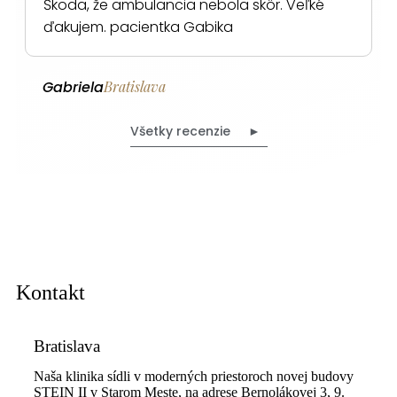
Škoda, že ambulancia nebola skôr. Veľké
ďakujem. pacientka Gabika
Gabriela
Bratislava
Všetky recenzie ►
Kontakt
Bratislava
Naša klinika sídli v moderných priestoroch novej budovy
STEIN II v Starom Meste, na adrese Bernolákovej 3, 9.