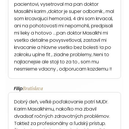
pacientovi, vysetroval ma pan doktor
Masalkhi karim ,doktor je super odbornik , mal
som krcavajuci hemoroid, 4 dni som krvacal,
ani na pohotovosti mi nepomohli, predpisali
mi lieky a hotovo ….pan doktor Masalkhi mi
vsetko detailne povysvetloval, zastavil mi
krvacanie a hlavne vsetko bez bolesti !a po
zakroku uplne fit , ziadne problemy, Neni to
najlacnejsie ale stoji to za to , som mu
nesmierne vdacny , odporucam kazdemu !!
Filip
Bratislava
Dobrý deň, veľké poďakovanie patrí MUDr.
Karim Masalkhimu, nakoľko ma zbavil
dvadsať ročných zdravotných problémov.
Taktiež za profesionálny a ľudský prístup.