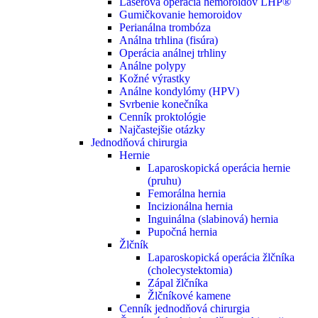
Laserová operácia hemoroidov LHP®
Gumičkovanie hemoroidov
Perianálna trombóza
Análna trhlina (fisúra)
Operácia análnej trhliny
Análne polypy
Kožné výrastky
Análne kondylómy (HPV)
Svrbenie konečníka
Cenník proktológie
Najčastejšie otázky
Jednodňová chirurgia
Hernie
Laparoskopická operácia hernie
(pruhu)
Femorálna hernia
Incizionálna hernia
Inguinálna (slabinová) hernia
Pupočná hernia
Žlčník
Laparoskopická operácia žlčníka
(cholecystektomia)
Zápal žlčníka
Žlčníkové kamene
Cenník jednodňová chirurgia