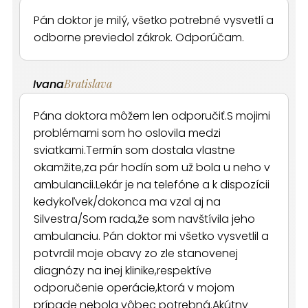
Pán doktor je milý, všetko potrebné vysvetlí a
odborne previedol zákrok. Odporúčam.
Ivana
Bratislava
Pána doktora môžem len odporučiť.S mojimi
problémami som ho oslovila medzi
sviatkami.Termín som dostala vlastne
okamžite,za pár hodín som už bola u neho v
ambulancii.Lekár je na telefóne a k dispozícii
kedykoľvek/dokonca ma vzal aj na
Silvestra/Som rada,že som navštívila jeho
ambulanciu. Pán doktor mi všetko vysvetlil a
potvrdil moje obavy zo zle stanovenej
diagnózy na inej klinike,respektíve
odporučenie operácie,ktorá v mojom
prípade nebola vôbec potrebná.Akútny