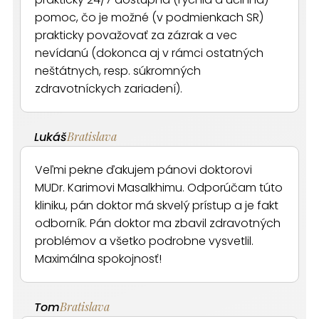
pomoc, čo je možné (v podmienkach SR)
prakticky považovať za zázrak a vec
nevídanú (dokonca aj v rámci ostatných
neštátnych, resp. súkromných
zdravotníckych zariadení).
Lukáš
Bratislava
Veľmi pekne ďakujem pánovi doktorovi
MUDr. Karimovi Masalkhimu. Odporúčam túto
kliniku, pán doktor má skvelý prístup a je fakt
odborník. Pán doktor ma zbavil zdravotných
problémov a všetko podrobne vysvetlil.
Maximálna spokojnosť!
Tom
Bratislava