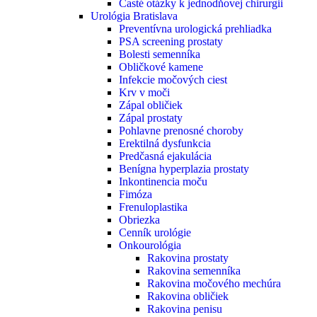
Časté otázky k jednodňovej chirurgii
Urológia Bratislava
Preventívna urologická prehliadka
PSA screening prostaty
Bolesti semenníka
Obličkové kamene
Infekcie močových ciest
Krv v moči
Zápal obličiek
Zápal prostaty
Pohlavne prenosné choroby
Erektilná dysfunkcia
Predčasná ejakulácia
Benígna hyperplazia prostaty
Inkontinencia moču
Fimóza
Frenuloplastika
Obriezka
Cenník urológie
Onkourológia
Rakovina prostaty
Rakovina semenníka
Rakovina močového mechúra
Rakovina obličiek
Rakovina penisu