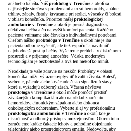
análneho kanála. Náš
proktológ v Trenčíne
a okolí sa
najčastejšie stretáva s problémami ako sú hemoroidy, análne
trhliny, zápaly, fistuly, krvácanie pri stolici, výrastky či bolesti
v oblasti konečníka. Prioritou našej
proktologickej
ambulancie v Trenčíne
a okolí je presná diagnostika,
efektívna liečba a čo najvyšší komfort pacienta. Každého
pacienta vnímame ako človeka s individuálnymi potrebami.
Cieľom nášho
proktológa v Trenčíne
a okolí nie je iba
pacienta odborne vyšetriť, ale tiež vypočuť a navrhnúť
najvhodnejší postup liečby. Vyšetrenie prebieha v diskrétnom
prostredí a v príjemnej atmosfére. Vďaka moderným
technológiám je bezbolestné a trvá len niekoľko minút.
Neodkladajte vaše zdravie na neskôr. Problémy v oblasti
konečníka môžu výrazne ovplyvniť kvalitu života. Bolesť,
svrbenie, pálenie alebo krvácanie často signalizujú stavy,
ktoré si vyžadujú odborný zásah. Včasná návšteva
proktológa v Trenčíne
a okolí môže pomôcť predísť
závažnejším komplikáciám ako napríklad zhoršeniu
hemoroidov, chronickým zápalom alebo dokonca
onkologickým ochoreniam. Vyberte si aj vy profesionálnu
proktologickú ambulanciu v Trenčíne
a okolí, kde je
diskrétnosť a odborný prístup samozrejmosťou. Okrem toho
zaručujeme krátke čakacie lehoty a pohodlné objednanie
telefonicky alebo prostredníctvom emailu. Nedovoľte, aby