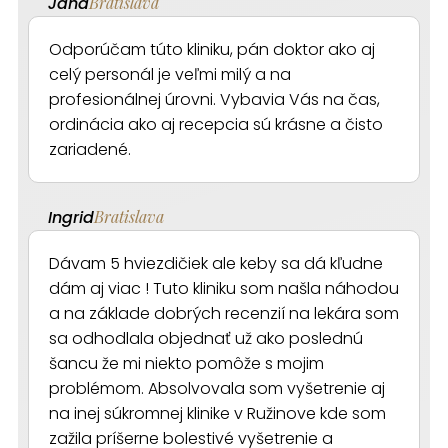
Jana
Bratislava
Odporúčam túto kliniku, pán doktor ako aj
celý personál je veľmi milý a na
profesionálnej úrovni. Vybavia Vás na čas,
ordinácia ako aj recepcia sú krásne a čisto
zariadené.
Ingrid
Bratislava
Dávam 5 hviezdičiek ale keby sa dá kľudne
dám aj viac ! Tuto kliniku som našla náhodou
a na základe dobrých recenzií na lekára som
sa odhodlala objednať už ako poslednú
šancu že mi niekto pomôže s mojim
problémom. Absolvovala som vyšetrenie aj
na inej súkromnej klinike v Ružinove kde som
zažila príšerne bolestivé vyšetrenie a