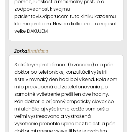
pomoc, ludskost a maximalny pristup a
zodpovednost k svojmu
pacientovi.Odporucam tuto kliniku kazdemu
kto ma problem .Neviem kolko krat tu napisat
velke DAKUJEM.
Zorka
Bratislava
S akútnym problémom (krvácanie) ma pán
doktor po telefonickej konzultácii vyšetril
ešte v rovnaký deň hoci bol víkend. Bola som
milo prekvapená od zatelefonovania po
samotné vyšetrenie prešli len dve hodiny.
Pán doktor je príjemný empaticky človek čo
mi uľahčilo aj vyšetrenie keďže som prišla
veľmi vystresovana a vystrašená -
vyšetrenie prebehlo úplne bez bolesti a pán
doktor mi presne vysvetlil kde je problém.