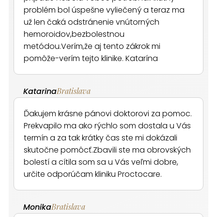
problém bol úspešne vyliečený a teraz ma
už len čaká odstránenie vnútorných
hemoroidov,bezbolestnou
metódou.Verím,že aj tento zákrok mi
pomôže-verím tejto klinike. Katarína
Katarina
Bratislava
Ďakujem krásne pánovi doktorovi za pomoc.
Prekvapilo ma ako rýchlo som dostala u Vás
termín a za tak krátky čas ste mi dokázali
skutočne pomôcť.Zbavili ste ma obrovských
bolestí a cítila som sa u Vás veľmi dobre,
určite odporúčam kliniku Proctocare.
Monika
Bratislava