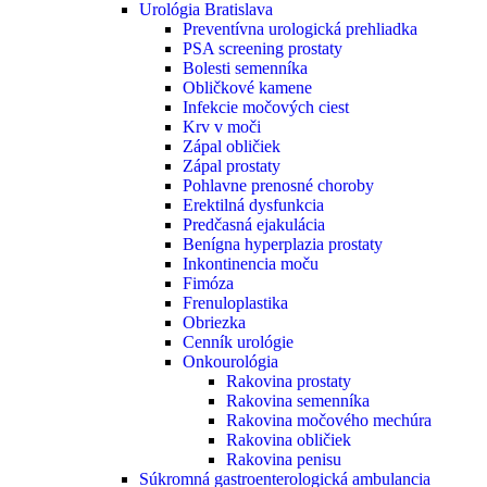
Urológia Bratislava
Preventívna urologická prehliadka
PSA screening prostaty
Bolesti semenníka
Obličkové kamene
Infekcie močových ciest
Krv v moči
Zápal obličiek
Zápal prostaty
Pohlavne prenosné choroby
Erektilná dysfunkcia
Predčasná ejakulácia
Benígna hyperplazia prostaty
Inkontinencia moču
Fimóza
Frenuloplastika
Obriezka
Cenník urológie
Onkourológia
Rakovina prostaty
Rakovina semenníka
Rakovina močového mechúra
Rakovina obličiek
Rakovina penisu
Súkromná gastroenterologická ambulancia