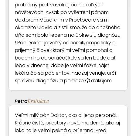
problémy pretrvávali aj po niekoľkých
návštevách. Avšak po vyšetrení pánom
doktorom Masalkhim v Proctocare sa mi
okamžite ulavilo a zistili sme, že do dnešného
dňa som bola liecena na úplne zlu diagnózu
! Pán Doktor je veľký odborník, empaticky a
príjemný človek ktorý mi veľmi pomohol a
budem ho odporúčať kde sa len bude dať
lebo v dnešnej dobe je veľmi ťažké nájsť
lekára čo sa pacientovi naozaj venuje, určí
správnu diagnózu a pomôže 🙂 ďakujem
Petra
Bratislava
Veľmi milý pán Doktor, ako aj jeho personál.
Krásne čisté, priestory nové, moderné, ako aj
lokalita je veľmi pekná a príjemná. Pred