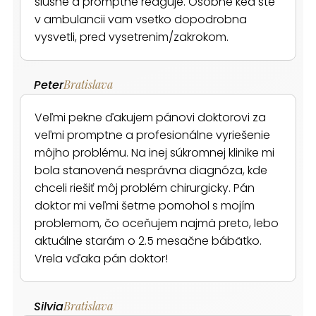
slusne a promptne reaguje. Osobne ked ste
v ambulancii vam vsetko dopodrobna
vysvetli, pred vysetrenim/zakrokom.
Peter
Bratislava
Veľmi pekne ďakujem pánovi doktorovi za
veľmi promptne a profesionálne vyriešenie
môjho problému. Na inej súkromnej klinike mi
bola stanovená nesprávna diagnóza, kde
chceli riešiť môj problém chirurgicky. Pán
doktor mi veľmi šetrne pomohol s mojím
problemom, čo oceňujem najmä preto, lebo
aktuálne starám o 2.5 mesačne bábätko.
Vrela vďaka pán doktor!
Silvia
Bratislava