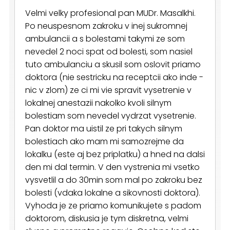
Velmi velky profesional pan MUDr. Masalkhi.
Po neuspesnom zakroku v inej sukromnej
ambulancii a s bolestami takymi ze som
nevedel 2 noci spat od bolesti, som nasiel
tuto ambulanciu a skusil som oslovit priamo
doktora (nie sestricku na receptcii ako inde -
nic v zlom) ze ci mi vie spravit vysetrenie v
lokalnej anestazii nakolko kvoli silnym
bolestiam som nevedel vydrzat vysetrenie.
Pan doktor ma uistil ze pri takych silnym
bolestiach ako mam mi samozrejme da
lokalku (este aj bez priplatku) a hned na dalsi
den mi dal termin. V den vystrenia mi vsetko
vysvetlil a do 30min som mal po zakroku bez
bolesti (vdaka lokalne a sikovnosti doktora).
Vyhoda je ze priamo komunikujete s padom
doktorom, diskusia je tym diskretna, velmi