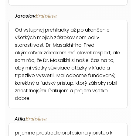
Jaroslav
Bratislava
Od vstupnej prehliadky až po ukončenie
všetkých mojich zákrokov som bol v
starostlivosti Dr. Masalkhi-ho. Pred
akýmkoľvek zákrokom má človek rešpekt, ale
som rád, že Dr. Masalkhi si našiel čas na to,
aby mi všetky súvisiace otázky v kľude a
trpezlivo vysvetlil. Mal odborne fundovaný,
korektný a ľudský prístup, ktorý zákroky robil
znestiľnejšími. Ďakujem a prajem všetko
dobre.
Atila
Bratislava
prijemne prostredie,profesionaly pristup k