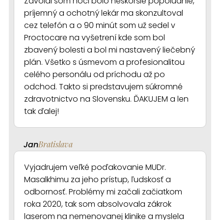
Zavolal som hoci bolo neskoršie popoludnie,
príjemný a ochotný lekár ma skonzultoval
cez telefón a o 90 minút som už sedel v
Proctocare na vyšetrení kde som bol
zbavený bolesti a bol mi nastavený liečebný
plán. Všetko s úsmevom a profesionalitou
celého personálu od príchodu až po
odchod. Takto si predstavujem súkromné
zdravotnictvo na Slovensku. ĎAKUJEM a len
tak ďalej!
Jan
Bratislava
Vyjadrujem veľké poďakovanie MUDr.
Masalkhimu za jeho prístup, ľudskosť a
odbornosť. Problémy mi začali začiatkom
roka 2020, tak som absolvovala zákrok
laserom na nemenovanej klinike a myslela