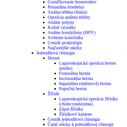
Gumičkovanie hemoroidov
Perianálna trombóza
Análna trhlina (fisúra)
Operácia análnej trhliny
Análne polypy
Kožné výrastky
Análne kondylómy (HPV)
Svrbenie konečníka
Cenník proktológie
Najčastejšie otázky
Jednodňová chirurgia
Hernie
Laparoskopická operácia hernie
(pruhu)
Femorálna hernia
Incizionálna hernia
Inguinálna (slabinová) hernia
Pupočná hernia
Žlčník
Laparoskopická operácia žlčníka
(cholecystektomia)
Zápal žlčníka
Žlčníkové kamene
Cenník jednodňová chirurgia
Časté otázky k jednodňovej chirurgii