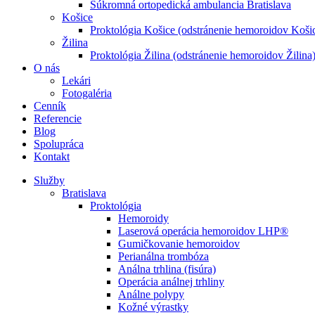
Súkromná ortopedická ambulancia Bratislava
Košice
Proktológia Košice (odstránenie hemoroidov Koši
Žilina
Proktológia Žilina (odstránenie hemoroidov Žilina
O nás
Lekári
Fotogaléria
Cenník
Referencie
Blog
Spolupráca
Kontakt
Služby
Bratislava
Proktológia
Hemoroidy
Laserová operácia hemoroidov LHP®
Gumičkovanie hemoroidov
Perianálna trombóza
Análna trhlina (fisúra)
Operácia análnej trhliny
Análne polypy
Kožné výrastky