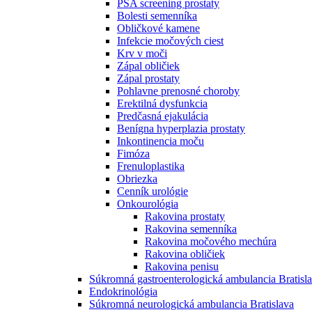
PSA screening prostaty
Bolesti semenníka
Obličkové kamene
Infekcie močových ciest
Krv v moči
Zápal obličiek
Zápal prostaty
Pohlavne prenosné choroby
Erektilná dysfunkcia
Predčasná ejakulácia
Benígna hyperplazia prostaty
Inkontinencia moču
Fimóza
Frenuloplastika
Obriezka
Cenník urológie
Onkourológia
Rakovina prostaty
Rakovina semenníka
Rakovina močového mechúra
Rakovina obličiek
Rakovina penisu
Súkromná gastroenterologická ambulancia Bratisl
Endokrinológia
Súkromná neurologická ambulancia Bratislava