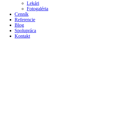
Lekári
Fotogaléria
Cenník
Referencie
Blog
Spolupráca
Kontakt