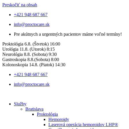
Preskočiť na obsah
+421 948 687 667
info@proctocare.sk
Pre akútnych a urgentných pacientov máme voľné termíny!
Proktológia 6.8.
(Štvrtok) 16:00
Urológia
11.8. (Utorok) 8:15
Neurológia 8.8. (Sobota) 9:30
Gastroskopia 8.8.(Sobota) 8:00
Kolonoskopia 14.8. (Piatok) 14:30
+421 948 687 667
info@proctocare.sk
Služby
Bratislava
Proktológia
Hemoroidy
Laserová operácia hemoroidov LHP®