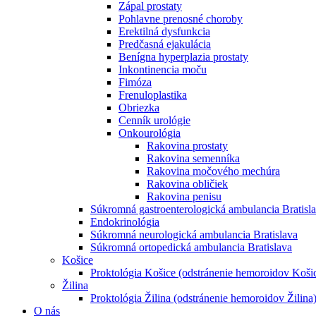
Zápal prostaty
Pohlavne prenosné choroby
Erektilná dysfunkcia
Predčasná ejakulácia
Benígna hyperplazia prostaty
Inkontinencia moču
Fimóza
Frenuloplastika
Obriezka
Cenník urológie
Onkourológia
Rakovina prostaty
Rakovina semenníka
Rakovina močového mechúra
Rakovina obličiek
Rakovina penisu
Súkromná gastroenterologická ambulancia Bratisl
Endokrinológia
Súkromná neurologická ambulancia Bratislava
Súkromná ortopedická ambulancia Bratislava
Košice
Proktológia Košice (odstránenie hemoroidov Koši
Žilina
Proktológia Žilina (odstránenie hemoroidov Žilina
O nás