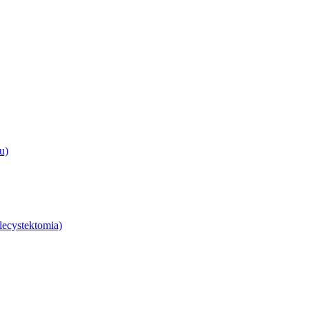
u)
lecystektomia)