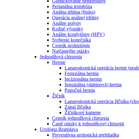
Gumičkovanie hemoroidov
Perianálna trombóza
Análna trhlina (fisúra)
Operácia análnej trhliny
Análne polypy
Kožné výrastky
Análne kondylómy (HPV)
Svrbenie konečníka
Cenník proktológie
Najčastejšie otázky
Jednodňová chirurgia
Hernie
Laparoskopická operácia hernie (pruh
Femorálna hernia
Incizionálna hernia
Inguinálna (slabinová) hernia
Pupočná hernia
Žlčník
Laparoskopická operácia žlčníka (cho
Zápal žlčníka
Žlčníkové kamene
Cenník jednodňová chirurgia
Časté otázky k jednodňovej chirurgii
Urológia Bratislava
Preventívna urologická prehliadka