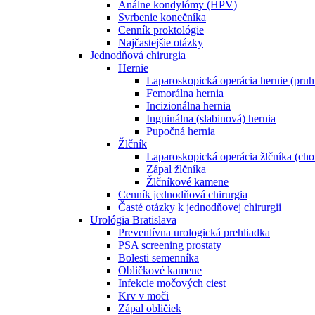
Análne kondylómy (HPV)
Svrbenie konečníka
Cenník proktológie
Najčastejšie otázky
Jednodňová chirurgia
Hernie
Laparoskopická operácia hernie (pruh
Femorálna hernia
Incizionálna hernia
Inguinálna (slabinová) hernia
Pupočná hernia
Žlčník
Laparoskopická operácia žlčníka (cho
Zápal žlčníka
Žlčníkové kamene
Cenník jednodňová chirurgia
Časté otázky k jednodňovej chirurgii
Urológia Bratislava
Preventívna urologická prehliadka
PSA screening prostaty
Bolesti semenníka
Obličkové kamene
Infekcie močových ciest
Krv v moči
Zápal obličiek