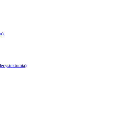
u)
lecystektomia)