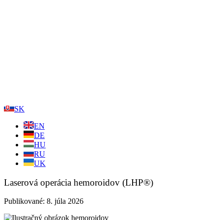
SK
EN
DE
HU
RU
UK
Laserová operácia hemoroidov (LHP®)
Publikované: 8. júla 2026